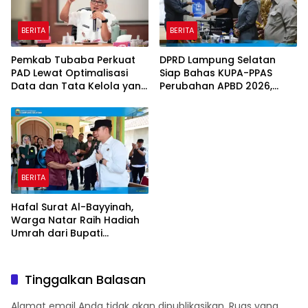
BERITA
BERITA
Pemkab Tubaba Perkuat
DPRD Lampung Selatan
PAD Lewat Optimalisasi
Siap Bahas KUPA-PPAS
Data dan Tata Kelola yang
Perubahan APBD 2026,
Akuntabel
Program Pembangunan
Jadi Prioritas
BERITA
Hafal Surat Al-Bayyinah,
Warga Natar Raih Hadiah
Umrah dari Bupati
Lampung Selatan
Tinggalkan Balasan
Alamat email Anda tidak akan dipublikasikan.
Ruas yang