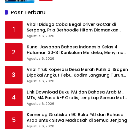
Post Terbaru
Viral! Diduga Coba Begal Driver GoCar di
1
Serpong, Pria Berhoodie Hitam Diamankan
Warga dan Polisi
Agustus 6, 2026
Kunci Jawaban Bahasa Indonesia Kelas 4
2
Halaman 30-31 Kurikulum Merdeka, Menyimak
Teks Kepala Suku Len
Agustus 6, 2026
Viral Truk Koperasi Desa Merah Putih di Sragen
3
Dipakai Angkut Tebu, Kodim Langsung Turun
Tangan
Agustus 6, 2026
Link Download Buku PAI dan Bahasa Arab MI,
4
MTs, MA Fase A-F Gratis, Lengkap Semua Mata
Pelajaran
Agustus 6, 2026
Kemenag Gratiskan 90 Buku PAI dan Bahasa
5
Arab untuk Siswa Madrasah di Semua Jenjang
Agustus 6, 2026