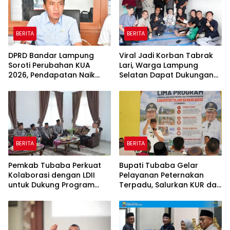
BERITA
BERITA
DPRD Bandar Lampung
Viral Jadi Korban Tabrak
Soroti Perubahan KUA
Lari, Warga Lampung
2026, Pendapatan Naik
Selatan Dapat Dukungan
tapi Belanja Pembangunan
RMD Team, DPRD, dan
Dipangkas
Influencer
BERITA
BERITA
Pemkab Tubaba Perkuat
Bupati Tubaba Gelar
Kolaborasi dengan LDII
Pelayanan Peternakan
untuk Dukung Program
Terpadu, Salurkan KUR dan
Prioritas Daerah
Sosialisasikan BPJS
Ketenagakerjaan