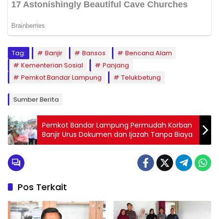
Tag:
Banjir
Bansos
Bencana Alam
Kementerian Sosial
Panjang
Pemkot Bandar Lampung
Telukbetung
Sumber Berita
Pemkot Bandar Lampung Permudah Korban
Banjir Urus Dokumen dan Ijazah Tanpa Biaya
Pos Terkait