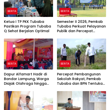
BERITA
BERITA
Ketua I TP PKK Tubaba
Semester II 2026, Pemkab
Pastikan Program Tubaba
Tubaba Perkuat Pelayanan
Q Sehat Berjalan Optimal
Publik dan Percepat
Program Pembangunan
BERITA
BERITA
Dapur Alfamart Hadir di
Percepat Pembangunan
Bandar Lampung, Warga
Sekolah Rakyat, Pemkab
Diajak Olahraga hingga
Tubaba dan BPN Tentukan
Belajar Memasak
Titik Koordinat Lahan