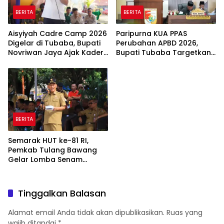
BERITA
BERITA
Aisyiyah Cadre Camp 2026
Paripurna KUA PPAS
Digelar di Tubaba, Bupati
Perubahan APBD 2026,
Novriwan Jaya Ajak Kader
Bupati Tubaba Targetkan
Perkuat Sinergi
Pendapatan Daerah
Pembangunan
Rp820,3 Miliar
BERITA
Semarak HUT ke-81 RI,
Pemkab Tulang Bawang
Gelar Lomba Senam
Udang Manis
Tinggalkan Balasan
Alamat email Anda tidak akan dipublikasikan.
Ruas yang
wajib ditandai
*