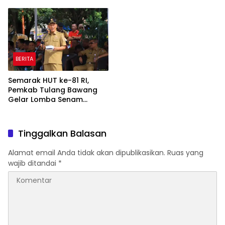
Perkuat Sinergi
Pendapatan Daerah
Pembangunan
Rp820,3 Miliar
BERITA
Semarak HUT ke-81 RI,
Pemkab Tulang Bawang
Gelar Lomba Senam
Udang Manis
Tinggalkan Balasan
Alamat email Anda tidak akan dipublikasikan.
Ruas yang
wajib ditandai
*