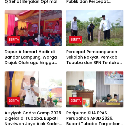
Q Sehat Berjalan Optimal
Publik dan Percepat
Program Pembangunan
BERITA
BERITA
Dapur Alfamart Hadir di
Percepat Pembangunan
Bandar Lampung, Warga
Sekolah Rakyat, Pemkab
Diajak Olahraga hingga
Tubaba dan BPN Tentukan
Belajar Memasak
Titik Koordinat Lahan
BERITA
BERITA
Aisyiyah Cadre Camp 2026
Paripurna KUA PPAS
Digelar di Tubaba, Bupati
Perubahan APBD 2026,
Novriwan Jaya Ajak Kader
Bupati Tubaba Targetkan