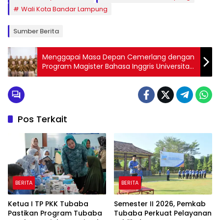
Wali Kota Bandar Lampung
Sumber Berita
Menggapai Masa Depan Cemerlang dengan
Program Magister Bahasa Inggris Universitas
Teknokrat Indonesia
Pos Terkait
BERITA
BERITA
Ketua I TP PKK Tubaba
Semester II 2026, Pemkab
Pastikan Program Tubaba
Tubaba Perkuat Pelayanan