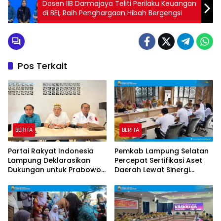
Dosen IIB Darmajaya Teliti Perilaku Keuangan
di BEI, Raih Penghargaan Hibah Bergengsi
Pos Terkait
BERITA
BERITA
Partai Rakyat Indonesia
Pemkab Lampung Selatan
Lampung Deklarasikan
Percepat Sertifikasi Aset
Dukungan untuk Prabowo
Daerah Lewat Sinergi
di Pilpres 2029
dengan Kantor
Pertanahan