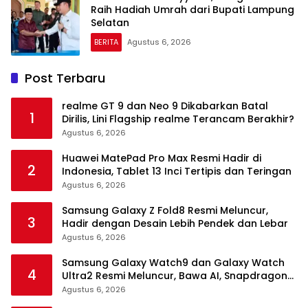
Raih Hadiah Umrah dari Bupati Lampung
Selatan
BERITA
Agustus 6, 2026
Post Terbaru
realme GT 9 dan Neo 9 Dikabarkan Batal
1
Dirilis, Lini Flagship realme Terancam Berakhir?
Agustus 6, 2026
Huawei MatePad Pro Max Resmi Hadir di
2
Indonesia, Tablet 13 Inci Tertipis dan Teringan
Agustus 6, 2026
Samsung Galaxy Z Fold8 Resmi Meluncur,
3
Hadir dengan Desain Lebih Pendek dan Lebar
Agustus 6, 2026
Samsung Galaxy Watch9 dan Galaxy Watch
4
Ultra2 Resmi Meluncur, Bawa AI, Snapdragon
Wear Elite, dan Fitur Kesehatan Baru
Agustus 6, 2026