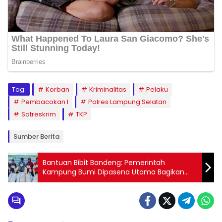
Tag:
Korban
Kriminalitas
Pelaku
Pembacokan l
Polres Lampung Selatan
Satreskrim
TKP
Sumber Berita
Bantuan Bibit Bandeng: Pemerintah
Kampung Bumi Dipasena Utama Bagikan
840 Kantong kepada Warga Pasca
Kegagalan Panen Udang