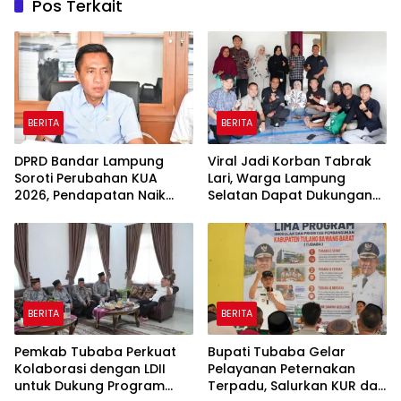
Pos Terkait
BERITA
BERITA
DPRD Bandar Lampung
Viral Jadi Korban Tabrak
Soroti Perubahan KUA
Lari, Warga Lampung
2026, Pendapatan Naik
Selatan Dapat Dukungan
tapi Belanja Pembangunan
RMD Team, DPRD, dan
Dipangkas
Influencer
BERITA
BERITA
Pemkab Tubaba Perkuat
Bupati Tubaba Gelar
Kolaborasi dengan LDII
Pelayanan Peternakan
untuk Dukung Program
Terpadu, Salurkan KUR dan