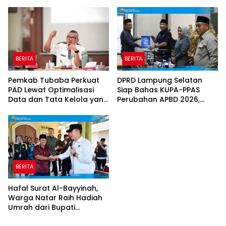
Prioritas Daerah
Sosialisasikan BPJS
Ketenagakerjaan
BERITA
BERITA
Pemkab Tubaba Perkuat
DPRD Lampung Selatan
PAD Lewat Optimalisasi
Siap Bahas KUPA-PPAS
Data dan Tata Kelola yang
Perubahan APBD 2026,
Akuntabel
Program Pembangunan
Jadi Prioritas
BERITA
Hafal Surat Al-Bayyinah,
Warga Natar Raih Hadiah
Umrah dari Bupati
Lampung Selatan