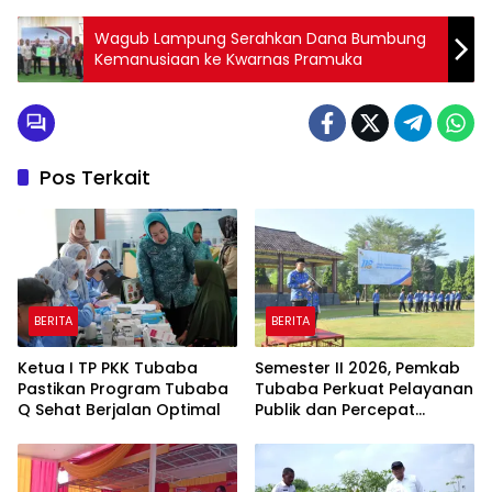
Wagub Lampung Serahkan Dana Bumbung
Kemanusiaan ke Kwarnas Pramuka
Pos Terkait
BERITA
BERITA
Ketua I TP PKK Tubaba
Semester II 2026, Pemkab
Pastikan Program Tubaba
Tubaba Perkuat Pelayanan
Q Sehat Berjalan Optimal
Publik dan Percepat
Program Pembangunan