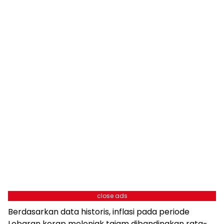
close ads
Berdasarkan data historis, inflasi pada periode
Lebaran kerap melonjak tajam dibandingkan rata-