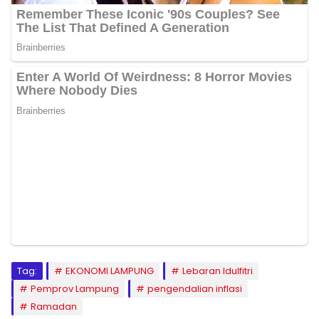
Tag:
EKONOMI LAMPUNG
Lebaran Idulfitri
Pemprov Lampung
pengendalian inflasi
Ramadan