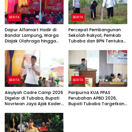
BERITA
BERITA
Dapur Alfamart Hadir di
Percepat Pembangunan
Bandar Lampung, Warga
Sekolah Rakyat, Pemkab
Diajak Olahraga hingga
Tubaba dan BPN Tentukan
Belajar Memasak
Titik Koordinat Lahan
BERITA
BERITA
Aisyiyah Cadre Camp 2026
Paripurna KUA PPAS
Digelar di Tubaba, Bupati
Perubahan APBD 2026,
Novriwan Jaya Ajak Kader
Bupati Tubaba Targetkan
Perkuat Sinergi
Pendapatan Daerah
Pembangunan
Rp820,3 Miliar