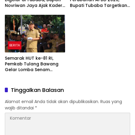
Novriwan Jaya Ajak Kader
Bupati Tubaba Targetkan
Perkuat Sinergi
Pendapatan Daerah
Pembangunan
Rp820,3 Miliar
BERITA
Semarak HUT ke-81 RI,
Pemkab Tulang Bawang
Gelar Lomba Senam
Udang Manis
Tinggalkan Balasan
Alamat email Anda tidak akan dipublikasikan.
Ruas yang
wajib ditandai
*