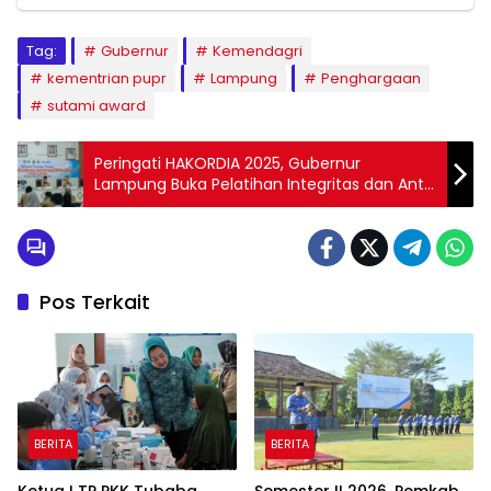
Tag:
Gubernur
Kemendagri
kementrian pupr
Lampung
Penghargaan
sutami award
Peringati HAKORDIA 2025, Gubernur
Lampung Buka Pelatihan Integritas dan Anti-
Korupsi Dasar di BPSDM
Pos Terkait
BERITA
BERITA