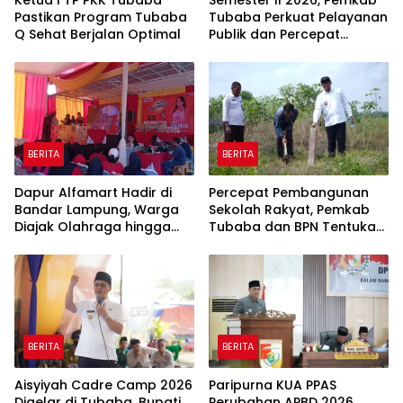
Ketua I TP PKK Tubaba
Semester II 2026, Pemkab
Pastikan Program Tubaba
Tubaba Perkuat Pelayanan
Q Sehat Berjalan Optimal
Publik dan Percepat
Program Pembangunan
BERITA
BERITA
Dapur Alfamart Hadir di
Percepat Pembangunan
Bandar Lampung, Warga
Sekolah Rakyat, Pemkab
Diajak Olahraga hingga
Tubaba dan BPN Tentukan
Belajar Memasak
Titik Koordinat Lahan
BERITA
BERITA
Aisyiyah Cadre Camp 2026
Paripurna KUA PPAS
Digelar di Tubaba, Bupati
Perubahan APBD 2026,