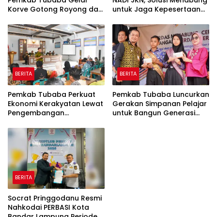
Pemkab Tubaba Gelar
NADI JKN, Solusi Menabung
Korve Gotong Royong dan
untuk Jaga Kepesertaan
Bersih-Bersih Serentak
Tetap Aktif
BERITA
BERITA
Pemkab Tubaba Perkuat
Pemkab Tubaba Luncurkan
Ekonomi Kerakyatan Lewat
Gerakan Simpanan Pelajar
Pengembangan
untuk Bangun Generasi
Peternakan dan
Cerdas Sejak Dini
Penyaluran KUR
BERITA
Socrat Pringgodanu Resmi
Nahkodai PERBASI Kota
Bandar Lampung Periode