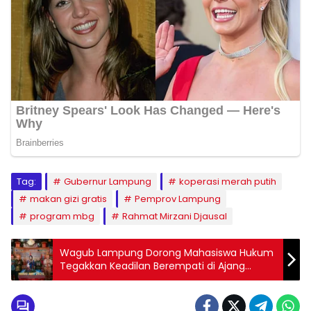
Tag:
Gubernur Lampung
koperasi merah putih
makan gizi gratis
Pemprov Lampung
program mbg
Rahmat Mirzani Djausal
Wagub Lampung Dorong Mahasiswa Hukum
Tegakkan Keadilan Berempati di Ajang
NMCC 2025