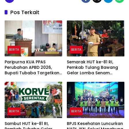
Pos Terkait
BERITA
BERITA
Paripurna KUA PPAS
Semarak HUT ke-81 RI,
Perubahan APBD 2026,
Pemkab Tulang Bawang
Bupati Tubaba Targetkan
Gelar Lomba Senam
Pendapatan Daerah
Udang Manis
Rp820,3 Miliar
BERITA
BERITA
Sambut HUT ke-81 RI,
BPJS Kesehatan Luncurkan