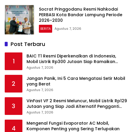
Socrat Pringgodanu Resmi Nahkodai
PERBASI Kota Bandar Lampung Periode
2026–2030
BERITA
Agustus 7, 2026
Post Terbaru
BAIC T1 Resmi Diperkenalkan di Indonesia,
1
Mobil Listrik Rp300 Jutaan Siap Ramaikan
Pasar EV
Agustus 7, 2026
Jangan Panik, Ini 5 Cara Mengatasi Setir Mobil
2
yang Berat
Agustus 7, 2026
VinFast VF 2 Resmi Meluncur, Mobil Listrik Rp129
3
Jutaan yang Siap Jadi Alternatif Pengganti
Motor
Agustus 7, 2026
Mengenal Fungsi Evaporator AC Mobil,
4
Komponen Penting yang Sering Terlupakan