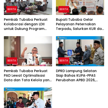
BERITA
BERITA
Pemkab Tubaba Perkuat
Bupati Tubaba Gelar
Kolaborasi dengan LDII
Pelayanan Peternakan
untuk Dukung Program
Terpadu, Salurkan KUR dan
Prioritas Daerah
Sosialisasikan BPJS
Ketenagakerjaan
BERITA
BERITA
Pemkab Tubaba Perkuat
DPRD Lampung Selatan
PAD Lewat Optimalisasi
Siap Bahas KUPA-PPAS
Data dan Tata Kelola yang
Perubahan APBD 2026,
Akuntabel
Program Pembangunan
Jadi Prioritas