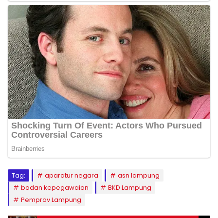
Tag:
aparatur negara
asn lampung
badan kepegawaian
BKD Lampung
Pemprov Lampung