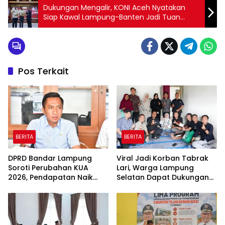
Dukungan Mengalir, KONI Aceh Nyatakan
Siap Kawal Lampung-Banten Jadi Tuan
Rumah PON 2032
Pos Terkait
BERITA
BERITA
DPRD Bandar Lampung
Viral Jadi Korban Tabrak
Soroti Perubahan KUA
Lari, Warga Lampung
2026, Pendapatan Naik
Selatan Dapat Dukungan
tapi Belanja Pembangunan
RMD Team, DPRD, dan
Dipangkas
Influencer