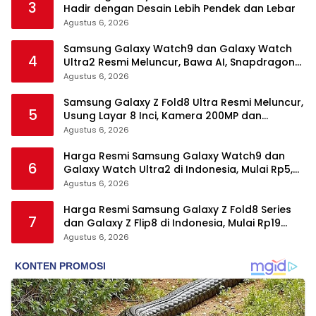
3
Hadir dengan Desain Lebih Pendek dan Lebar
Agustus 6, 2026
Samsung Galaxy Watch9 dan Galaxy Watch
4
Ultra2 Resmi Meluncur, Bawa AI, Snapdragon
Wear Elite, dan Fitur Kesehatan Baru
Agustus 6, 2026
Samsung Galaxy Z Fold8 Ultra Resmi Meluncur,
5
Usung Layar 8 Inci, Kamera 200MP dan
Snapdragon 8 Elite Gen 5
Agustus 6, 2026
Harga Resmi Samsung Galaxy Watch9 dan
6
Galaxy Watch Ultra2 di Indonesia, Mulai Rp5,9
Jutaan
Agustus 6, 2026
Harga Resmi Samsung Galaxy Z Fold8 Series
7
dan Galaxy Z Flip8 di Indonesia, Mulai Rp19
Jutaan
Agustus 6, 2026