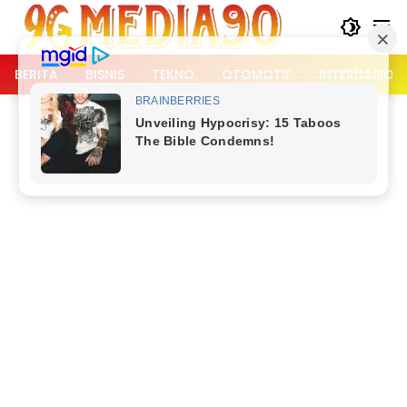
Langsung
ke
konten
BERITA
BISNIS
TEKNO
OTOMOTIF
INTERNASION