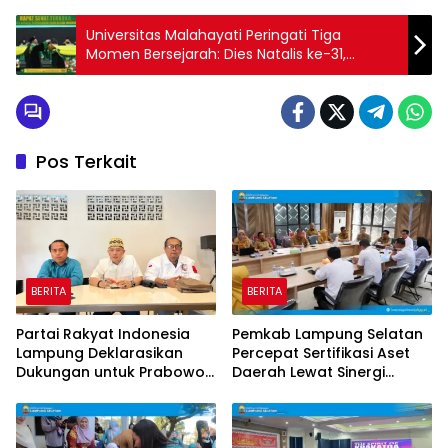
Universitas Malahayati Peringati Tiga
Momen Bersejarah: Dies Natalis ke-31,
Pengukuhan Guru Besar, dan Wisuda ke-37
Pos Terkait
BERITA
BERITA
Partai Rakyat Indonesia
Pemkab Lampung Selatan
Lampung Deklarasikan
Percepat Sertifikasi Aset
Dukungan untuk Prabowo
Daerah Lewat Sinergi
di Pilpres 2029
dengan Kantor
Pertanahan