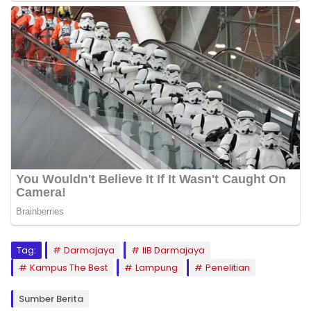
Tag:
Darmajaya
IIB Darmajaya
Kampus The Best
Lampung
Penelitian
Sumber Berita