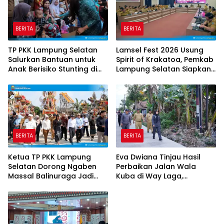
BERITA
BERITA
TP PKK Lampung Selatan
Lamsel Fest 2026 Usung
Salurkan Bantuan untuk
Spirit of Krakatoa, Pemkab
Anak Berisiko Stunting di
Lampung Selatan Siapkan
Sidomulyo
Festival Lebih Spektakuler
BERITA
BERITA
Ketua TP PKK Lampung
Eva Dwiana Tinjau Hasil
Selatan Dorong Ngaben
Perbaikan Jalan Wala
Massal Balinuraga Jadi
Kuba di Way Laga,
Ikon Wisata Budaya
Mobilitas Warga
Diharapkan Makin Lancar