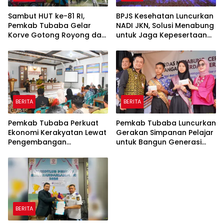
Sambut HUT ke-81 RI,
BPJS Kesehatan Luncurkan
Pemkab Tubaba Gelar
NADI JKN, Solusi Menabung
Korve Gotong Royong dan
untuk Jaga Kepesertaan
Bersih-Bersih Serentak
Tetap Aktif
BERITA
BERITA
Pemkab Tubaba Perkuat
Pemkab Tubaba Luncurkan
Ekonomi Kerakyatan Lewat
Gerakan Simpanan Pelajar
Pengembangan
untuk Bangun Generasi
Peternakan dan
Cerdas Sejak Dini
Penyaluran KUR
BERITA