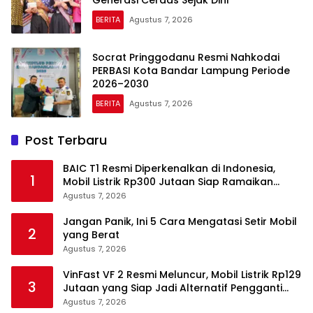
Generasi Cerdas Sejak Dini
BERITA
Agustus 7, 2026
Socrat Pringgodanu Resmi Nahkodai
PERBASI Kota Bandar Lampung Periode
2026–2030
BERITA
Agustus 7, 2026
Post Terbaru
BAIC T1 Resmi Diperkenalkan di Indonesia,
1
Mobil Listrik Rp300 Jutaan Siap Ramaikan
Pasar EV
Agustus 7, 2026
Jangan Panik, Ini 5 Cara Mengatasi Setir Mobil
2
yang Berat
Agustus 7, 2026
VinFast VF 2 Resmi Meluncur, Mobil Listrik Rp129
3
Jutaan yang Siap Jadi Alternatif Pengganti
Motor
Agustus 7, 2026