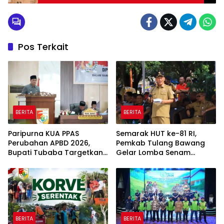
Tetangganya Lima Kali Setelah Ayamnya
Diusir
Pos Terkait
BERITA
BERITA
Paripurna KUA PPAS
Semarak HUT ke-81 RI,
Perubahan APBD 2026,
Pemkab Tulang Bawang
Bupati Tubaba Targetkan
Gelar Lomba Senam
Pendapatan Daerah
Udang Manis
Rp820,3 Miliar
BERITA
BERITA