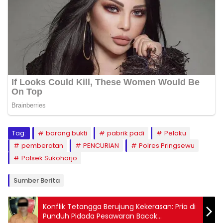
Tag:
barang bukti
pabrik padi
Pelaku
pemberatan
PENCURIAN
Polres Pringsewu
Polsek Sukoharjo
Sumber Berita
Konflik Tetangga Berujung Kekerasan: Pria di
Punduh Pidada Pesawaran Bacok