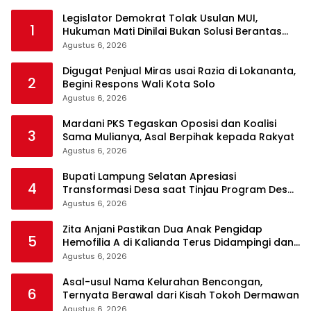
Legislator Demokrat Tolak Usulan MUI,
1
Hukuman Mati Dinilai Bukan Solusi Berantas
Korupsi
Agustus 6, 2026
Digugat Penjual Miras usai Razia di Lokananta,
2
Begini Respons Wali Kota Solo
Agustus 6, 2026
Mardani PKS Tegaskan Oposisi dan Koalisi
3
Sama Mulianya, Asal Berpihak kepada Rakyat
Agustus 6, 2026
Bupati Lampung Selatan Apresiasi
4
Transformasi Desa saat Tinjau Program Desa
Helau di Natar
Agustus 6, 2026
Zita Anjani Pastikan Dua Anak Pengidap
5
Hemofilia A di Kalianda Terus Didampingi dan
Dijamin Akses Kesehatan
Agustus 6, 2026
Asal-usul Nama Kelurahan Bencongan,
6
Ternyata Berawal dari Kisah Tokoh Dermawan
Agustus 6, 2026