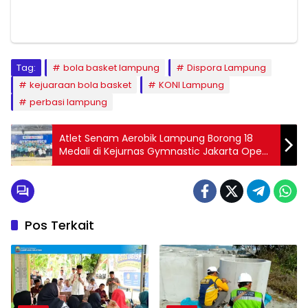
Tag:
bola basket lampung
Dispora Lampung
kejuaraan bola basket
KONI Lampung
perbasi lampung
Atlet Senam Aerobik Lampung Borong 18
Medali di Kejurnas Gymnastic Jakarta Open
2026
Pos Terkait