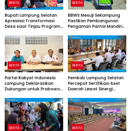
BERITA
BERITA
Bupati Lampung Selatan
BBWS Mesuji Sekampung
Apresiasi Transformasi
Pastikan Pembangunan
Desa saat Tinjau Program
Pengaman Pantai Mandiri
Desa Helau di Natar
Sejati Krui Penuhi
Spesifikasi Teknis
BERITA
BERITA
Partai Rakyat Indonesia
Pemkab Lampung Selatan
Lampung Deklarasikan
Percepat Sertifikasi Aset
Dukungan untuk Prabowo
Daerah Lewat Sinergi
di Pilpres 2029
dengan Kantor
Pertanahan
BERITA
BERITA