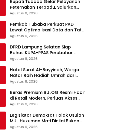
Bupati Tubaba Gelar Pelayanan
Peternakan Terpadu, Salurkan
KUR dan Sosialisasikan BPJS
Agustus 6, 2026
Ketenagakerjaan
Pemkab Tubaba Perkuat PAD
Lewat Optimalisasi Data dan Tata
Kelola yang Akuntabel
Agustus 6, 2026
DPRD Lampung Selatan Siap
Bahas KUPA-PPAS Perubahan
APBD 2026, Program
Agustus 6, 2026
Pembangunan Jadi Prioritas
Hafal Surat Al-Bayyinah, Warga
Natar Raih Hadiah Umrah dari
Bupati Lampung Selatan
Agustus 6, 2026
Beras Premium BULOG Resmi Hadir
di Retail Modern, Perluas Akses
Masyarakat
Agustus 6, 2026
Legislator Demokrat Tolak Usulan
MUI, Hukuman Mati Dinilai Bukan
Solusi Berantas Korupsi
Agustus 6, 2026