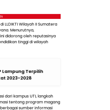
ds
i LLDIKTI Wilayah II Sumatera
yana. Menurutnya,
ni didorong oleh reputasinya
idikan tinggi di wilayah
P Lampung Terpilih
at 2023-2028
i dari kampus UTI, langkah
rmasi tentang program magang
 berbagai sumber informasi