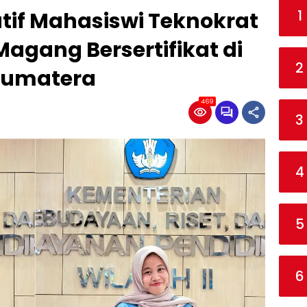
1
atif Mahasiswi Teknokrat
agang Bersertifikat di
2
 Sumatera
469
3
4
5
6