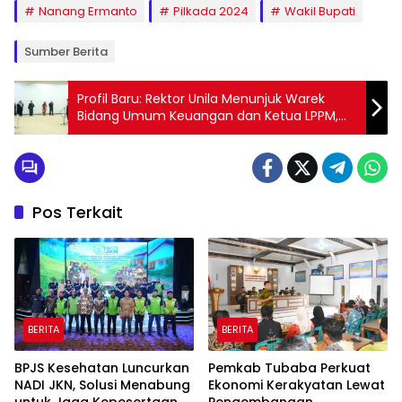
Nanang Ermanto
Pilkada 2024
Wakil Bupati
Sumber Berita
Profil Baru: Rektor Unila Menunjuk Warek
Bidang Umum Keuangan dan Ketua LPPM,
Mengenal Lebih Dekat Figur Ini
Pos Terkait
BERITA
BERITA
BPJS Kesehatan Luncurkan
Pemkab Tubaba Perkuat
NADI JKN, Solusi Menabung
Ekonomi Kerakyatan Lewat