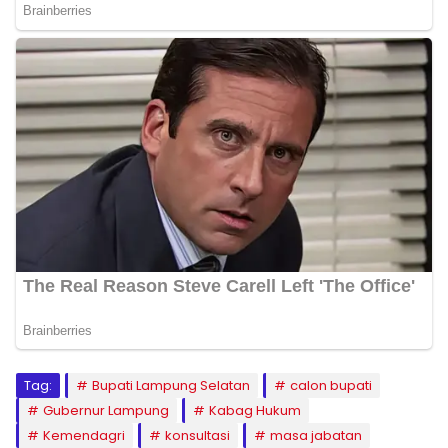
Tag:
Bupati Lampung Selatan
calon bupati
Gubernur Lampung
Kabag Hukum
Kemendagri
konsultasi
masa jabatan