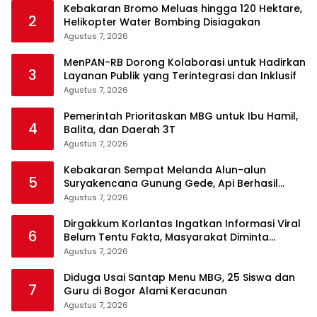
Kebakaran Bromo Meluas hingga 120 Hektare,
2
Helikopter Water Bombing Disiagakan
Agustus 7, 2026
MenPAN-RB Dorong Kolaborasi untuk Hadirkan
3
Layanan Publik yang Terintegrasi dan Inklusif
Agustus 7, 2026
Pemerintah Prioritaskan MBG untuk Ibu Hamil,
4
Balita, dan Daerah 3T
Agustus 7, 2026
Kebakaran Sempat Melanda Alun-alun
5
Suryakencana Gunung Gede, Api Berhasil
Dipadamkan
Agustus 7, 2026
Dirgakkum Korlantas Ingatkan Informasi Viral
6
Belum Tentu Fakta, Masyarakat Diminta
Waspadai Hoaks
Agustus 7, 2026
Diduga Usai Santap Menu MBG, 25 Siswa dan
7
Guru di Bogor Alami Keracunan
Agustus 7, 2026