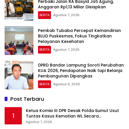
Perbaiki Jalan RA Basyid Jati Agung,
Anggaran Rp1,13 Miliar Disiapkan
BERITA
Agustus 7, 2026
Pemkab Tubaba Percepat Kemandirian
BLUD Puskesmas, Fokus Tingkatkan
Pelayanan Kesehatan
BERITA
Agustus 7, 2026
DPRD Bandar Lampung Soroti Perubahan
KUA 2026, Pendapatan Naik tapi Belanja
Pembangunan Dipangkas
BERITA
Agustus 6, 2026
Post Terbaru
Ketua Komisi III DPR Desak Polda Sumut Usut
1
Tuntas Kasus Kematian WL Secara
Transparan
Agustus 7, 2026