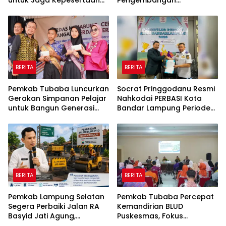
untuk Jaga Kepesertaan
Pengembangan
Tetap Aktif
Peternakan dan
Penyaluran KUR
BERITA
BERITA
Pemkab Tubaba Luncurkan
Socrat Pringgodanu Resmi
Gerakan Simpanan Pelajar
Nahkodai PERBASI Kota
untuk Bangun Generasi
Bandar Lampung Periode
Cerdas Sejak Dini
2026–2030
BERITA
BERITA
Pemkab Lampung Selatan
Pemkab Tubaba Percepat
Segera Perbaiki Jalan RA
Kemandirian BLUD
Basyid Jati Agung,
Puskesmas, Fokus
Anggaran Rp1,13 Miliar
Tingkatkan Pelayanan