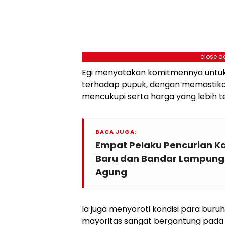
close a
Egi menyatakan komitmennya untuk
terhadap pupuk, dengan memastika
mencukupi serta harga yang lebih t
BACA JUGA:
Empat Pelaku Pencurian K
Baru dan Bandar Lampung D
Agung
Ia juga menyoroti kondisi para buru
mayoritas sangat bergantung pada s