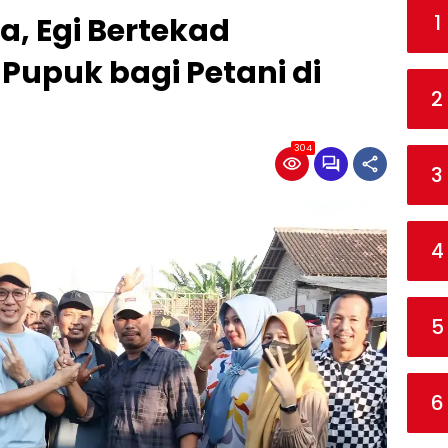
1
a, Egi Bertekad
Pupuk bagi Petani di
2
304
3
4
5
6