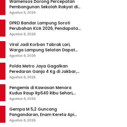
Wamensos Dorong Percepatan
Pembangunan Sekolah Rakyat di
Probolinggo, Kuansing, dan
Agustus 6, 2026
Polewali Mandar
DPRD Bandar Lampung Soroti
Perubahan KUA 2026, Pendapatan
Naik tapi Belanja Pembangunan
Agustus 6, 2026
Dipangkas
Viral Jadi Korban Tabrak Lari,
Warga Lampung Selatan Dapat
Dukungan RMD Team, DPRD, dan
Agustus 6, 2026
Influencer
Polda Metro Jaya Gagalkan
Peredaran Ganja 4 Kg di Jakbar,
Seorang Pengedar Ditangkap
Agustus 6, 2026
Pengemis di Kawasan Menara
Kudus Raup Rp540 Ribu Sehari,
Diduga Paksa Peziarah hingga
Agustus 6, 2026
Tarik Baju
Gempa M 5,2 Guncang
Pangandaran, Enam Kereta Api
Sempat Berhenti Darurat demi
Agustus 6, 2026
Keselamatan