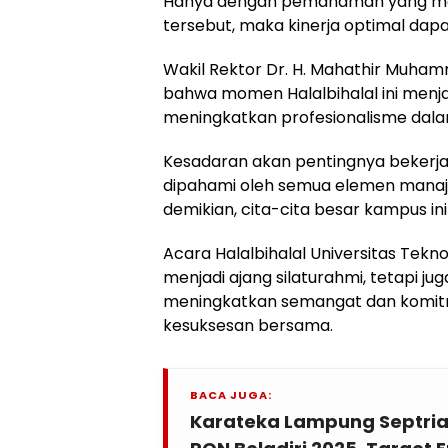
Hanya dengan pemahaman yang men
tersebut, maka kinerja optimal dapa
Wakil Rektor Dr. H. Mahathir Muha
bahwa momen Halalbihalal ini menja
meningkatkan profesionalisme da
Kesadaran akan pentingnya bekerja 
dipahami oleh semua elemen mana
demikian, cita-cita besar kampus in
Acara Halalbihalal Universitas Tekn
menjadi ajang silaturahmi, tetapi 
meningkatkan semangat dan komi
kesuksesan bersama.
BACA JUGA:
Karateka Lampung Septrian