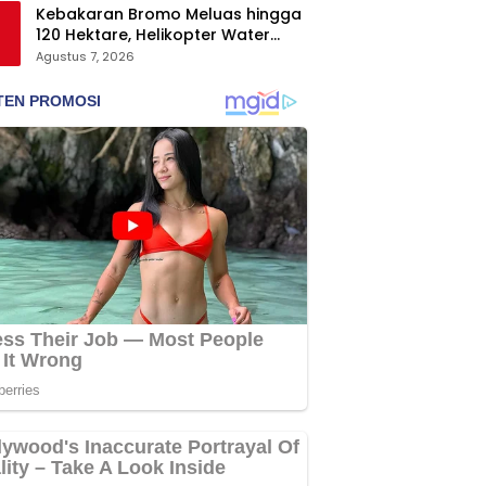
Kebakaran Bromo Meluas hingga
120 Hektare, Helikopter Water
Bombing Disiagakan
Agustus 7, 2026