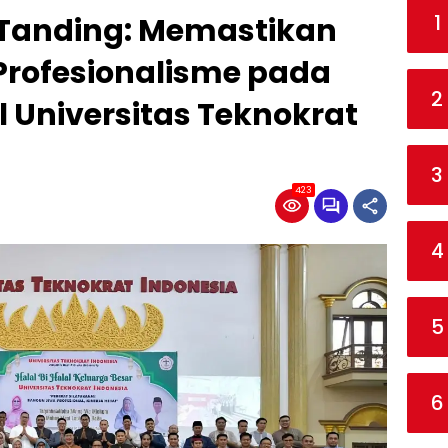
1
Tanding: Memastikan
rofesionalisme pada
2
l Universitas Teknokrat
3
423
4
5
6