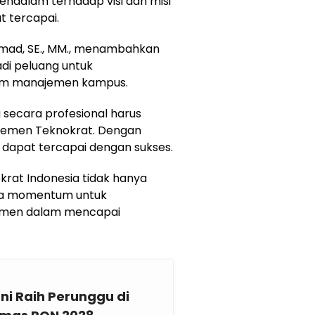
dalam terhadap visi dan misi
t tercapai.
mmad, SE., MM., menambahkan
di peluang untuk
lam manajemen kampus.
secara profesional harus
jemen Teknokrat. Dengan
i dapat tercapai dengan sukses.
okrat Indonesia tidak hanya
juga momentum untuk
tmen dalam mencapai
i Raih Perunggu di