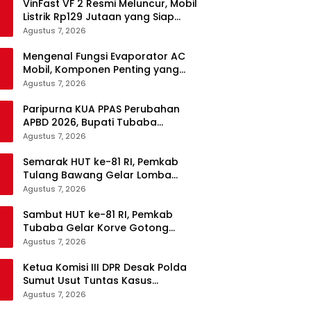
VinFast VF 2 Resmi Meluncur, Mobil
Listrik Rp129 Jutaan yang Siap
Jadi Alternatif Pengganti Motor
Agustus 7, 2026
Mengenal Fungsi Evaporator AC
Mobil, Komponen Penting yang
Sering Terlupakan
Agustus 7, 2026
Paripurna KUA PPAS Perubahan
APBD 2026, Bupati Tubaba
Targetkan Pendapatan Daerah
Agustus 7, 2026
Rp820,3 Miliar
Semarak HUT ke-81 RI, Pemkab
Tulang Bawang Gelar Lomba
Senam Udang Manis
Agustus 7, 2026
Sambut HUT ke-81 RI, Pemkab
Tubaba Gelar Korve Gotong
Royong dan Bersih-Bersih
Agustus 7, 2026
Serentak
Ketua Komisi III DPR Desak Polda
Sumut Usut Tuntas Kasus
Kematian WL Secara Transparan
Agustus 7, 2026