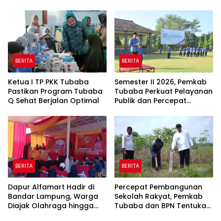
BERITA
BERITA
Ketua I TP PKK Tubaba
Semester II 2026, Pemkab
Pastikan Program Tubaba
Tubaba Perkuat Pelayanan
Q Sehat Berjalan Optimal
Publik dan Percepat
Program Pembangunan
BERITA
BERITA
Dapur Alfamart Hadir di
Percepat Pembangunan
Bandar Lampung, Warga
Sekolah Rakyat, Pemkab
Diajak Olahraga hingga
Tubaba dan BPN Tentukan
Belajar Memasak
Titik Koordinat Lahan