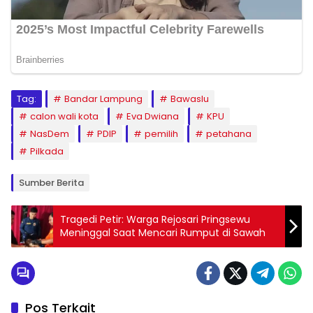
Tag:
Bandar Lampung
Bawaslu
calon wali kota
Eva Dwiana
KPU
NasDem
PDIP
pemilih
petahana
Pilkada
Sumber Berita
Tragedi Petir: Warga Rejosari Pringsewu
Meninggal Saat Mencari Rumput di Sawah
Pos Terkait