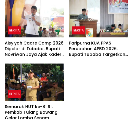
BERITA
BERITA
Aisyiyah Cadre Camp 2026
Paripurna KUA PPAS
Digelar di Tubaba, Bupati
Perubahan APBD 2026,
Novriwan Jaya Ajak Kader
Bupati Tubaba Targetkan
Perkuat Sinergi
Pendapatan Daerah
Pembangunan
Rp820,3 Miliar
BERITA
Semarak HUT ke-81 RI,
Pemkab Tulang Bawang
Gelar Lomba Senam
Udang Manis