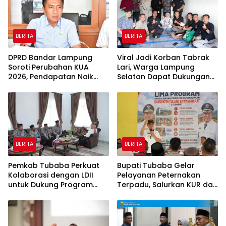
BERITA
BERITA
DPRD Bandar Lampung
Viral Jadi Korban Tabrak
Soroti Perubahan KUA
Lari, Warga Lampung
2026, Pendapatan Naik
Selatan Dapat Dukungan
tapi Belanja Pembangunan
RMD Team, DPRD, dan
Dipangkas
Influencer
BERITA
BERITA
Pemkab Tubaba Perkuat
Bupati Tubaba Gelar
Kolaborasi dengan LDII
Pelayanan Peternakan
untuk Dukung Program
Terpadu, Salurkan KUR dan
Prioritas Daerah
Sosialisasikan BPJS
Ketenagakerjaan