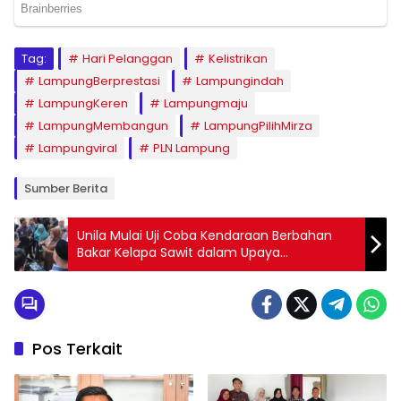
Tag:
Hari Pelanggan
Kelistrikan
LampungBerprestasi
Lampungindah
LampungKeren
Lampungmaju
LampungMembangun
LampungPilihMirza
Lampungviral
PLN Lampung
Sumber Berita
Unila Mulai Uji Coba Kendaraan Berbahan
Bakar Kelapa Sawit dalam Upaya
Mengembangkan Energi Terbarukan Baru
Pos Terkait