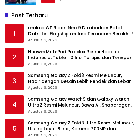
Post Terbaru
realme GT 9 dan Neo 9 Dikabarkan Batal
1
Dirilis, Lini Flagship realme Terancam Berakhir?
Agustus 6, 2026
Huawei MatePad Pro Max Resmi Hadir di
2
Indonesia, Tablet 13 Inci Tertipis dan Teringan
Agustus 6, 2026
Samsung Galaxy Z Fold8 Resmi Meluncur,
3
Hadir dengan Desain Lebih Pendek dan Lebar
Agustus 6, 2026
Samsung Galaxy Watch9 dan Galaxy Watch
4
Ultra2 Resmi Meluncur, Bawa AI, Snapdragon
Wear Elite, dan Fitur Kesehatan Baru
Agustus 6, 2026
Samsung Galaxy Z Fold8 Ultra Resmi Meluncur,
5
Usung Layar 8 Inci, Kamera 200MP dan
Snapdragon 8 Elite Gen 5
Agustus 6, 2026