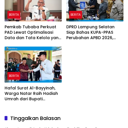
BERITA
BERITA
Pemkab Tubaba Perkuat
DPRD Lampung Selatan
PAD Lewat Optimalisasi
Siap Bahas KUPA-PPAS
Data dan Tata Kelola yang
Perubahan APBD 2026,
Akuntabel
Program Pembangunan
Jadi Prioritas
BERITA
Hafal Surat Al-Bayyinah,
Warga Natar Raih Hadiah
Umrah dari Bupati
Lampung Selatan
Tinggalkan Balasan