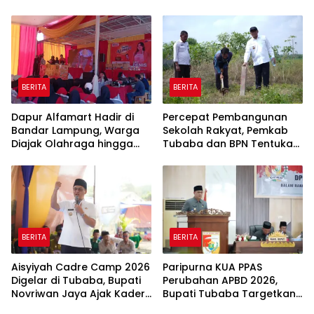
Program Pembangunan
BERITA
BERITA
Dapur Alfamart Hadir di
Percepat Pembangunan
Bandar Lampung, Warga
Sekolah Rakyat, Pemkab
Diajak Olahraga hingga
Tubaba dan BPN Tentukan
Belajar Memasak
Titik Koordinat Lahan
BERITA
BERITA
Aisyiyah Cadre Camp 2026
Paripurna KUA PPAS
Digelar di Tubaba, Bupati
Perubahan APBD 2026,
Novriwan Jaya Ajak Kader
Bupati Tubaba Targetkan
Perkuat Sinergi
Pendapatan Daerah