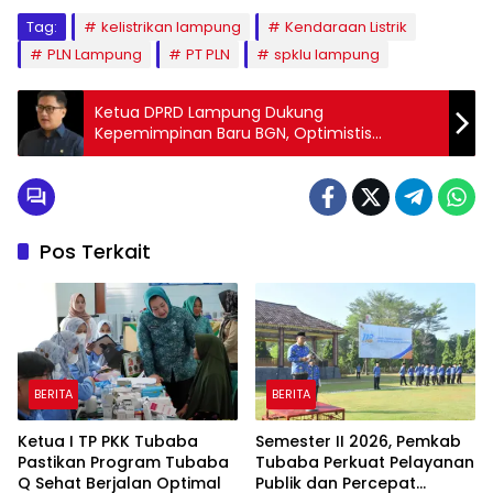
Tag:
kelistrikan lampung
Kendaraan Listrik
PLN Lampung
PT PLN
spklu lampung
Ketua DPRD Lampung Dukung
Kepemimpinan Baru BGN, Optimistis
Program Gizi Nasional Makin Kuat
Pos Terkait
BERITA
BERITA
Ketua I TP PKK Tubaba
Semester II 2026, Pemkab
Pastikan Program Tubaba
Tubaba Perkuat Pelayanan
Q Sehat Berjalan Optimal
Publik dan Percepat