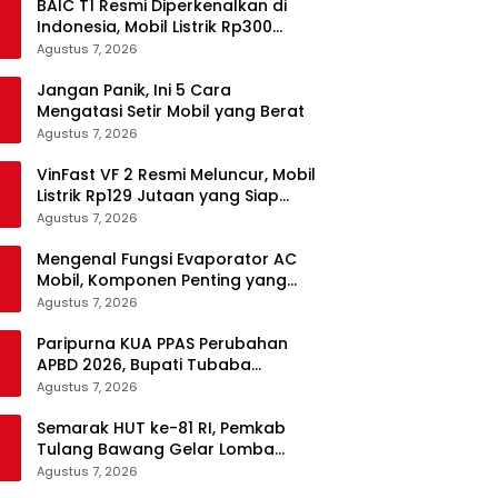
BAIC T1 Resmi Diperkenalkan di
Indonesia, Mobil Listrik Rp300
Jutaan Siap Ramaikan Pasar EV
Agustus 7, 2026
Jangan Panik, Ini 5 Cara
Mengatasi Setir Mobil yang Berat
Agustus 7, 2026
VinFast VF 2 Resmi Meluncur, Mobil
Listrik Rp129 Jutaan yang Siap
Jadi Alternatif Pengganti Motor
Agustus 7, 2026
Mengenal Fungsi Evaporator AC
Mobil, Komponen Penting yang
Sering Terlupakan
Agustus 7, 2026
Paripurna KUA PPAS Perubahan
APBD 2026, Bupati Tubaba
Targetkan Pendapatan Daerah
Agustus 7, 2026
Rp820,3 Miliar
Semarak HUT ke-81 RI, Pemkab
Tulang Bawang Gelar Lomba
Senam Udang Manis
Agustus 7, 2026