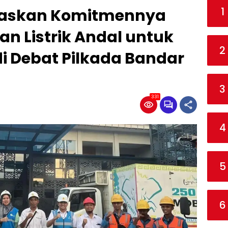
1
gaskan Komitmennya
n Listrik Andal untuk
2
i Debat Pilkada Bandar
3
331
4
5
6