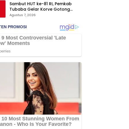
Sambut HUT ke-81 RI, Pemkab
Tubaba Gelar Korve Gotong
Royong dan Bersih-Bersih
Agustus 7, 2026
Serentak