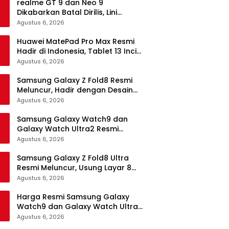
realme GT 9 dan Neo 9
Dikabarkan Batal Dirilis, Lini
Flagship realme Terancam
Agustus 6, 2026
Berakhir?
Huawei MatePad Pro Max Resmi
Hadir di Indonesia, Tablet 13 Inci
Tertipis dan Teringan
Agustus 6, 2026
Samsung Galaxy Z Fold8 Resmi
Meluncur, Hadir dengan Desain
Lebih Pendek dan Lebar
Agustus 6, 2026
Samsung Galaxy Watch9 dan
Galaxy Watch Ultra2 Resmi
Meluncur, Bawa AI, Snapdragon
Agustus 6, 2026
Wear Elite, dan Fitur Kesehatan
Baru
Samsung Galaxy Z Fold8 Ultra
Resmi Meluncur, Usung Layar 8
Inci, Kamera 200MP dan
Agustus 6, 2026
Snapdragon 8 Elite Gen 5
Harga Resmi Samsung Galaxy
Watch9 dan Galaxy Watch Ultra2
di Indonesia, Mulai Rp5,9 Jutaan
Agustus 6, 2026