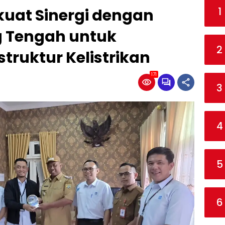
1
kuat Sinergi dengan
 Tengah untuk
2
truktur Kelistrikan
171
3
4
5
6