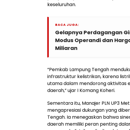
keseluruhan.
BACA JUGA:
Gelapnya Perdagangan Gin
Modus Operandi dan Harg
Miliaran
“Pemkab Lampung Tengah menduk
infrastruktur kelistrikan, karena list
utama dalam mendorong aktivitas
daerah,” ujar I Komang Koheri.
Sementara itu, Manajer PLN UP3 Metr
mengapresiasi dukungan yang dibe
Tengah. Ia menegaskan bahwa siner
daerah memiliki peran penting dal