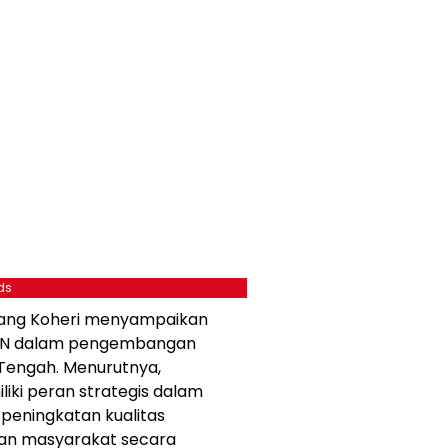
ds
mang Koheri menyampaikan
PLN dalam pengembangan
g Tengah. Menurutnya,
liki peran strategis dalam
eningkatan kualitas
aan masyarakat secara