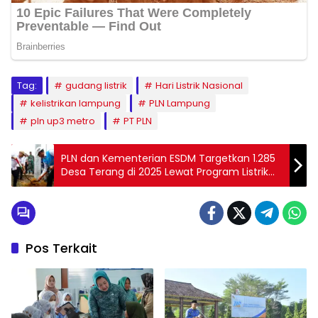
Tag:
gudang listrik
Hari Listrik Nasional
kelistrikan lampung
PLN Lampung
pln up3 metro
PT PLN
PLN dan Kementerian ESDM Targetkan 1.285
Desa Terang di 2025 Lewat Program Listrik
Desa
Pos Terkait