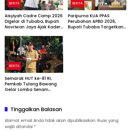
BERITA
BERITA
Aisyiyah Cadre Camp 2026
Paripurna KUA PPAS
Digelar di Tubaba, Bupati
Perubahan APBD 2026,
Novriwan Jaya Ajak Kader
Bupati Tubaba Targetkan
Perkuat Sinergi
Pendapatan Daerah
Pembangunan
Rp820,3 Miliar
BERITA
Semarak HUT ke-81 RI,
Pemkab Tulang Bawang
Gelar Lomba Senam
Udang Manis
Tinggalkan Balasan
Alamat email Anda tidak akan dipublikasikan.
Ruas yang
wajib ditandai
*