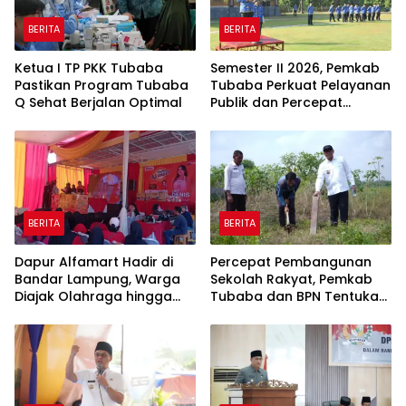
BERITA
BERITA
Ketua I TP PKK Tubaba
Semester II 2026, Pemkab
Pastikan Program Tubaba
Tubaba Perkuat Pelayanan
Q Sehat Berjalan Optimal
Publik dan Percepat
Program Pembangunan
BERITA
BERITA
Dapur Alfamart Hadir di
Percepat Pembangunan
Bandar Lampung, Warga
Sekolah Rakyat, Pemkab
Diajak Olahraga hingga
Tubaba dan BPN Tentukan
Belajar Memasak
Titik Koordinat Lahan