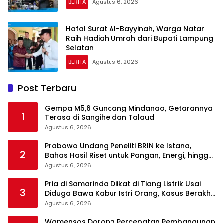
BERITA
Agustus 6, 2026
Hafal Surat Al-Bayyinah, Warga Natar
Raih Hadiah Umrah dari Bupati Lampung
Selatan
BERITA
Agustus 6, 2026
Post Terbaru
Gempa M5,6 Guncang Mindanao, Getarannya
1
Terasa di Sangihe dan Talaud
Agustus 6, 2026
Prabowo Undang Peneliti BRIN ke Istana,
2
Bahas Hasil Riset untuk Pangan, Energi, hingga
Sampah
Agustus 6, 2026
Pria di Samarinda Diikat di Tiang Listrik Usai
3
Diduga Bawa Kabur Istri Orang, Kasus Berakhir
Damai
Agustus 6, 2026
Wamensos Dorong Percepatan Pembangunan