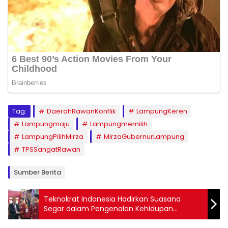
Tag:
DaerahRawanKonflik
LampungKeren
Lampungmaju
Lampungmemilih
LampungPilihMirza
MirzaGubernurLampung
TPSSangatRawan
Sumber Berita
Teknokrat Indonesia Hadirkan Suasana
Segar dalam Pengenalan Kehidupan
Kampus Mahasiswa Baru 2024