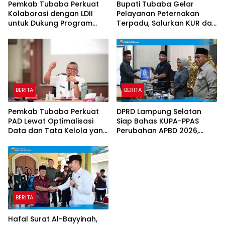
Pemkab Tubaba Perkuat
Bupati Tubaba Gelar
Kolaborasi dengan LDII
Pelayanan Peternakan
untuk Dukung Program
Terpadu, Salurkan KUR dan
Prioritas Daerah
Sosialisasikan BPJS
Ketenagakerjaan
BERITA
BERITA
Pemkab Tubaba Perkuat
DPRD Lampung Selatan
PAD Lewat Optimalisasi
Siap Bahas KUPA-PPAS
Data dan Tata Kelola yang
Perubahan APBD 2026,
Akuntabel
Program Pembangunan
Jadi Prioritas
BERITA
Hafal Surat Al-Bayyinah,