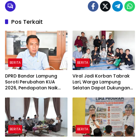
Pos Terkait
BERITA
BERITA
DPRD Bandar Lampung
Viral Jadi Korban Tabrak
Soroti Perubahan KUA
Lari, Warga Lampung
2026, Pendapatan Naik
Selatan Dapat Dukungan
tapi Belanja Pembangunan
RMD Team, DPRD, dan
Dipangkas
Influencer
BERITA
BERITA