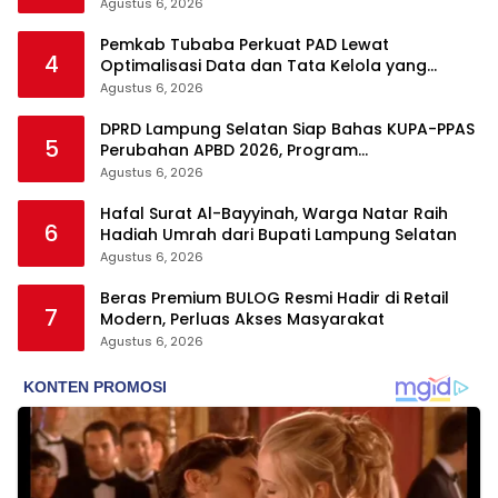
Ketenagakerjaan
Agustus 6, 2026
Pemkab Tubaba Perkuat PAD Lewat
4
Optimalisasi Data dan Tata Kelola yang
Akuntabel
Agustus 6, 2026
DPRD Lampung Selatan Siap Bahas KUPA-PPAS
5
Perubahan APBD 2026, Program
Pembangunan Jadi Prioritas
Agustus 6, 2026
Hafal Surat Al-Bayyinah, Warga Natar Raih
6
Hadiah Umrah dari Bupati Lampung Selatan
Agustus 6, 2026
Beras Premium BULOG Resmi Hadir di Retail
7
Modern, Perluas Akses Masyarakat
Agustus 6, 2026