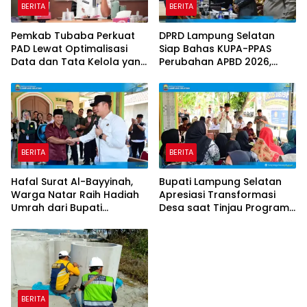
BERITA
BERITA
Pemkab Tubaba Perkuat
DPRD Lampung Selatan
PAD Lewat Optimalisasi
Siap Bahas KUPA-PPAS
Data dan Tata Kelola yang
Perubahan APBD 2026,
Akuntabel
Program Pembangunan
Jadi Prioritas
BERITA
BERITA
Hafal Surat Al-Bayyinah,
Bupati Lampung Selatan
Warga Natar Raih Hadiah
Apresiasi Transformasi
Umrah dari Bupati
Desa saat Tinjau Program
Lampung Selatan
Desa Helau di Natar
BERITA