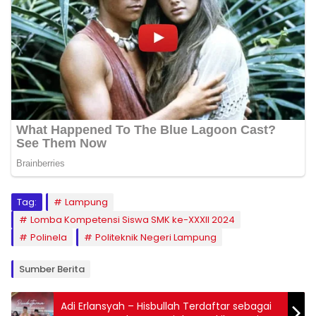
Tag:
Lampung
Lomba Kompetensi Siswa SMK ke-XXXII 2024
Polinela
Politeknik Negeri Lampung
Sumber Berita
Adi Erlansyah – Hisbullah Terdaftar sebagai