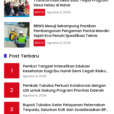
Transformasi Desa saat Tinjau Program
Desa Helau di Natar
BERITA
Agustus 6, 2026
BBWS Mesuji Sekampung Pastikan
Pembangunan Pengaman Pantai Mandiri
Sejati Krui Penuhi Spesifikasi Teknis
BERITA
Agustus 6, 2026
Post Terbaru
Pemkot Tangsel Intensifkan Edukasi
1
Kesehatan bagi Ibu Hamil Demi Cegah Risiko
Kehamilan
Agustus 6, 2026
Pemkab Tubaba Perkuat Kolaborasi dengan
2
LDII untuk Dukung Program Prioritas Daerah
Agustus 6, 2026
Bupati Tubaba Gelar Pelayanan Peternakan
3
Terpadu, Salurkan KUR dan Sosialisasikan BPJS