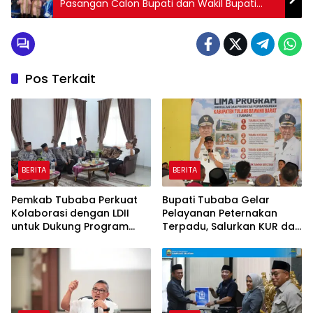
Pasangan Calon Bupati dan Wakil Bupati
Pringsewu Pertama oleh PAN dan Demokrat
Pos Terkait
BERITA
BERITA
Pemkab Tubaba Perkuat
Bupati Tubaba Gelar
Kolaborasi dengan LDII
Pelayanan Peternakan
untuk Dukung Program
Terpadu, Salurkan KUR dan
Prioritas Daerah
Sosialisasikan BPJS
Ketenagakerjaan