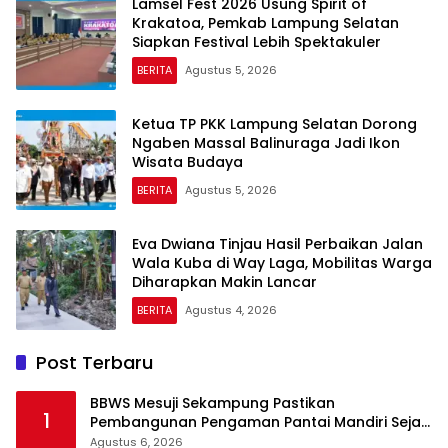
Lamsel Fest 2026 Usung Spirit of
Krakatoa, Pemkab Lampung Selatan
Siapkan Festival Lebih Spektakuler
BERITA
Agustus 5, 2026
Ketua TP PKK Lampung Selatan Dorong
Ngaben Massal Balinuraga Jadi Ikon
Wisata Budaya
BERITA
Agustus 5, 2026
Eva Dwiana Tinjau Hasil Perbaikan Jalan
Wala Kuba di Way Laga, Mobilitas Warga
Diharapkan Makin Lancar
BERITA
Agustus 4, 2026
Post Terbaru
BBWS Mesuji Sekampung Pastikan
1
Pembangunan Pengaman Pantai Mandiri Sejati
Krui Penuhi Spesifikasi Teknis
Agustus 6, 2026