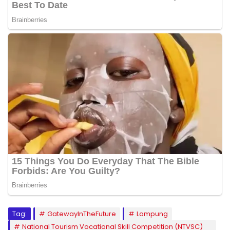
Tag:
GatewayInTheFuture
Lampung
National Tourism Vocational Skill Competition (NTVSC)