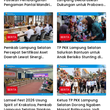
Pengaman Pantai Mandiri
Dukungan untuk Prabowo
Sejati Krui Penuhi
di Pilpres 2029
Spesifikasi Teknis
BERITA
BERITA
Pemkab Lampung Selatan
TP PKK Lampung Selatan
Percepat Sertifikasi Aset
Salurkan Bantuan untuk
Daerah Lewat Sinergi
Anak Berisiko Stunting di
dengan Kantor
Sidomulyo
Pertanahan
BERITA
BERITA
Lamsel Fest 2026 Usung
Ketua TP PKK Lampung
Spirit of Krakatoa, Pemkab
Selatan Dorong Ngaben
Lampung Selatan Siapkan
Massal Balinuraga Jadi