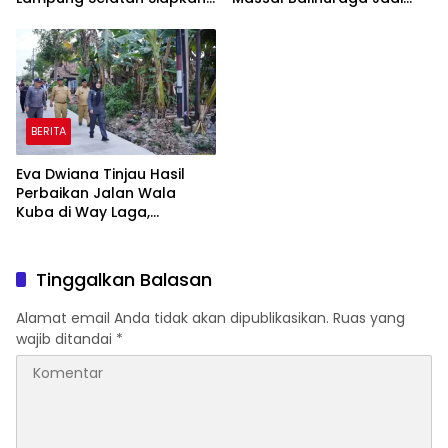
Festival Lebih Spektakuler
Ikon Wisata Budaya
BERITA
Eva Dwiana Tinjau Hasil
Perbaikan Jalan Wala
Kuba di Way Laga,
Mobilitas Warga
Diharapkan Makin Lancar
Tinggalkan Balasan
Alamat email Anda tidak akan dipublikasikan.
Ruas yang
wajib ditandai
*