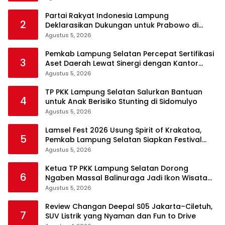
Partai Rakyat Indonesia Lampung
2
Deklarasikan Dukungan untuk Prabowo di
Pilpres 2029
Agustus 5, 2026
Pemkab Lampung Selatan Percepat Sertifikasi
3
Aset Daerah Lewat Sinergi dengan Kantor
Pertanahan
Agustus 5, 2026
TP PKK Lampung Selatan Salurkan Bantuan
4
untuk Anak Berisiko Stunting di Sidomulyo
Agustus 5, 2026
Lamsel Fest 2026 Usung Spirit of Krakatoa,
5
Pemkab Lampung Selatan Siapkan Festival
Lebih Spektakuler
Agustus 5, 2026
Ketua TP PKK Lampung Selatan Dorong
6
Ngaben Massal Balinuraga Jadi Ikon Wisata
Budaya
Agustus 5, 2026
Review Changan Deepal S05 Jakarta–Ciletuh,
7
SUV Listrik yang Nyaman dan Fun to Drive