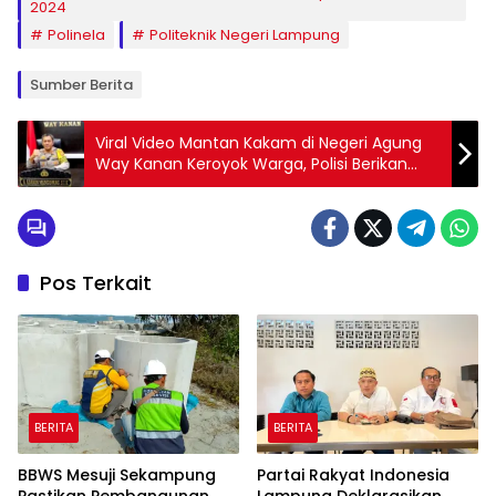
2024
Polinela
Politeknik Negeri Lampung
Sumber Berita
Viral Video Mantan Kakam di Negeri Agung
Way Kanan Keroyok Warga, Polisi Berikan
Klarifikasi
Pos Terkait
BERITA
BERITA
BBWS Mesuji Sekampung
Partai Rakyat Indonesia
Pastikan Pembangunan
Lampung Deklarasikan