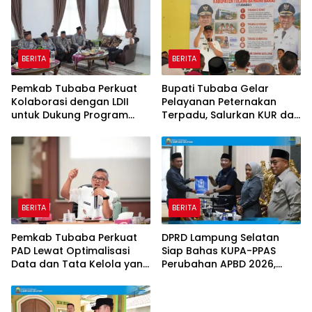
BERITA
BERITA
Pemkab Tubaba Perkuat
Bupati Tubaba Gelar
Kolaborasi dengan LDII
Pelayanan Peternakan
untuk Dukung Program
Terpadu, Salurkan KUR dan
Prioritas Daerah
Sosialisasikan BPJS
Ketenagakerjaan
BERITA
BERITA
Pemkab Tubaba Perkuat
DPRD Lampung Selatan
PAD Lewat Optimalisasi
Siap Bahas KUPA-PPAS
Data dan Tata Kelola yang
Perubahan APBD 2026,
Akuntabel
Program Pembangunan
Jadi Prioritas