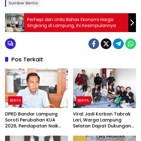
Sumber Berita
Perhepi dan Unila Bahas Ekonomi Harga
Singkong di Lampung, Ini Kesimpulannya
Pos Terkait
BERITA
BERITA
DPRD Bandar Lampung
Viral Jadi Korban Tabrak
Soroti Perubahan KUA
Lari, Warga Lampung
2026, Pendapatan Naik
Selatan Dapat Dukungan
tapi Belanja Pembangunan
RMD Team, DPRD, dan
Dipangkas
Influencer