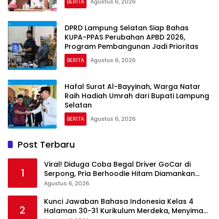
BERITA
Agustus 6, 2026
DPRD Lampung Selatan Siap Bahas
KUPA-PPAS Perubahan APBD 2026,
Program Pembangunan Jadi Prioritas
BERITA
Agustus 6, 2026
Hafal Surat Al-Bayyinah, Warga Natar
Raih Hadiah Umrah dari Bupati Lampung
Selatan
BERITA
Agustus 6, 2026
Post Terbaru
Viral! Diduga Coba Begal Driver GoCar di
1
Serpong, Pria Berhoodie Hitam Diamankan
Warga dan Polisi
Agustus 6, 2026
Kunci Jawaban Bahasa Indonesia Kelas 4
2
Halaman 30-31 Kurikulum Merdeka, Menyimak