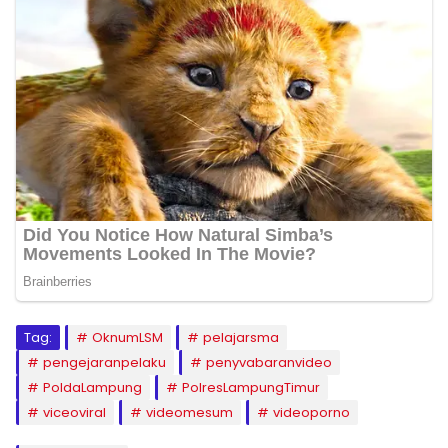
Tag:
OknumLSM
pelajarsma
pengejaranpelaku
penyvabaranvideo
PoldaLampung
PolresLampungTimur
viceoviral
videomesum
videoporno