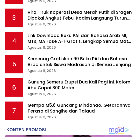
Teks Kepala Suku Len
Agustus 6, 2026
Viral Truk Koperasi Desa Merah Putih di Sragen
3
Dipakai Angkut Tebu, Kodim Langsung Turun
Tangan
Agustus 6, 2026
Link Download Buku PAI dan Bahasa Arab MI,
4
MTs, MA Fase A-F Gratis, Lengkap Semua Mata
Pelajaran
Agustus 6, 2026
Kemenag Gratiskan 90 Buku PAI dan Bahasa
5
Arab untuk Siswa Madrasah di Semua Jenjang
Agustus 6, 2026
Gunung Semeru Erupsi Dua Kali Pagi Ini, Kolom
6
Abu Capai 800 Meter
Agustus 6, 2026
Gempa M5,6 Guncang Mindanao, Getarannya
7
Terasa di Sangihe dan Talaud
Agustus 6, 2026