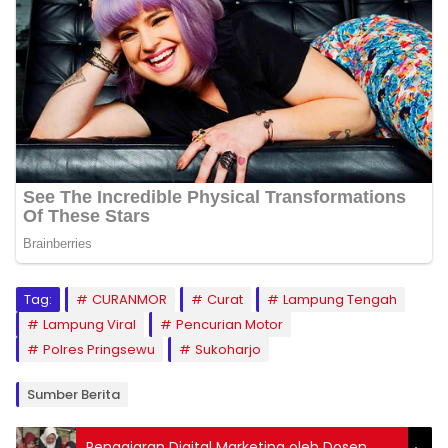
Tag:
CURANMOR
Curat
Lampung Tengah
Lampung Viral
Pencurian Motor
Polres Pringsewu
Sukoharjo
Sumber Berita
Pengajaran Digital Marketing oleh Dosen