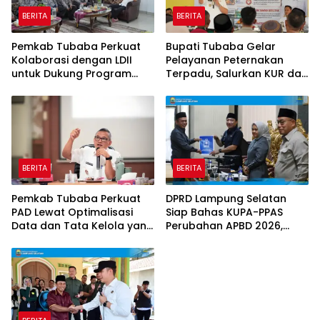
BERITA
BERITA
Pemkab Tubaba Perkuat
Bupati Tubaba Gelar
Kolaborasi dengan LDII
Pelayanan Peternakan
untuk Dukung Program
Terpadu, Salurkan KUR dan
Prioritas Daerah
Sosialisasikan BPJS
Ketenagakerjaan
BERITA
BERITA
Pemkab Tubaba Perkuat
DPRD Lampung Selatan
PAD Lewat Optimalisasi
Siap Bahas KUPA-PPAS
Data dan Tata Kelola yang
Perubahan APBD 2026,
Akuntabel
Program Pembangunan
Jadi Prioritas