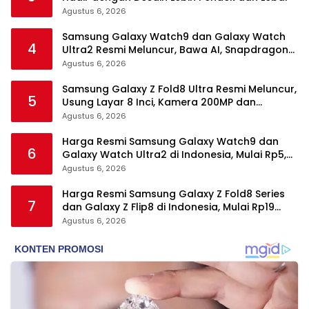
Agustus 6, 2026
Samsung Galaxy Watch9 dan Galaxy Watch
4
Ultra2 Resmi Meluncur, Bawa AI, Snapdragon
Wear Elite, dan Fitur Kesehatan Baru
Agustus 6, 2026
Samsung Galaxy Z Fold8 Ultra Resmi Meluncur,
5
Usung Layar 8 Inci, Kamera 200MP dan
Snapdragon 8 Elite Gen 5
Agustus 6, 2026
Harga Resmi Samsung Galaxy Watch9 dan
6
Galaxy Watch Ultra2 di Indonesia, Mulai Rp5,9
Jutaan
Agustus 6, 2026
Harga Resmi Samsung Galaxy Z Fold8 Series
7
dan Galaxy Z Flip8 di Indonesia, Mulai Rp19
Jutaan
Agustus 6, 2026