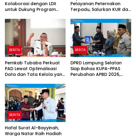
Kolaborasi dengan LDII
Pelayanan Peternakan
untuk Dukung Program
Terpadu, Salurkan KUR dan
Prioritas Daerah
Sosialisasikan BPJS
Ketenagakerjaan
BERITA
BERITA
Pemkab Tubaba Perkuat
DPRD Lampung Selatan
PAD Lewat Optimalisasi
Siap Bahas KUPA-PPAS
Data dan Tata Kelola yang
Perubahan APBD 2026,
Akuntabel
Program Pembangunan
Jadi Prioritas
BERITA
Hafal Surat Al-Bayyinah,
Warga Natar Raih Hadiah