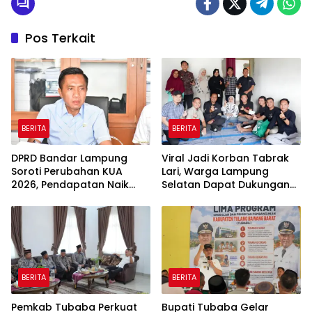
Pos Terkait
BERITA
BERITA
DPRD Bandar Lampung
Viral Jadi Korban Tabrak
Soroti Perubahan KUA
Lari, Warga Lampung
2026, Pendapatan Naik
Selatan Dapat Dukungan
tapi Belanja Pembangunan
RMD Team, DPRD, dan
Dipangkas
Influencer
BERITA
BERITA
Pemkab Tubaba Perkuat
Bupati Tubaba Gelar