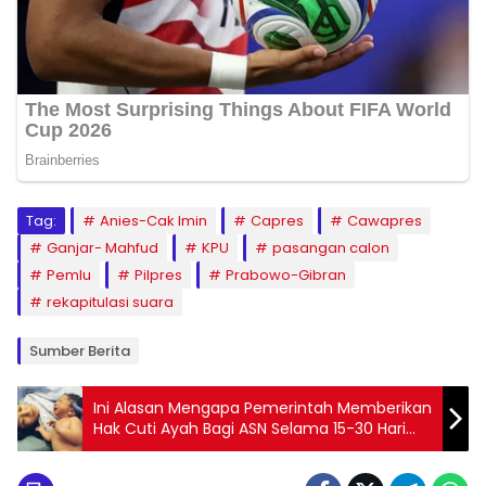
Tag:
Anies-Cak Imin
Capres
Cawapres
Ganjar- Mahfud
KPU
pasangan calon
Pemlu
Pilpres
Prabowo-Gibran
rekapitulasi suara
Sumber Berita
Ini Alasan Mengapa Pemerintah Memberikan
Hak Cuti Ayah Bagi ASN Selama 15-30 Hari
Ketika Istri Melahirkan