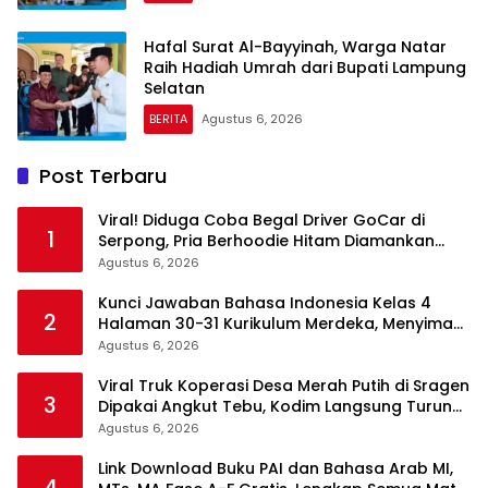
Hafal Surat Al-Bayyinah, Warga Natar
Raih Hadiah Umrah dari Bupati Lampung
Selatan
BERITA
Agustus 6, 2026
Post Terbaru
Viral! Diduga Coba Begal Driver GoCar di
1
Serpong, Pria Berhoodie Hitam Diamankan
Warga dan Polisi
Agustus 6, 2026
Kunci Jawaban Bahasa Indonesia Kelas 4
2
Halaman 30-31 Kurikulum Merdeka, Menyimak
Teks Kepala Suku Len
Agustus 6, 2026
Viral Truk Koperasi Desa Merah Putih di Sragen
3
Dipakai Angkut Tebu, Kodim Langsung Turun
Tangan
Agustus 6, 2026
Link Download Buku PAI dan Bahasa Arab MI,
4