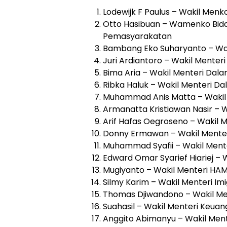
Lodewijk F Paulus – Wakil Men
Otto Hasibuan – Wamenko Bid
Pemasyarakatan
Bambang Eko Suharyanto – Wak
Juri Ardiantoro – Wakil Menter
Bima Aria – Wakil Menteri Dala
Ribka Haluk – Wakil Menteri Da
Muhammad Anis Matta – Wakil 
Armanatta Kristiawan Nasir – W
Arif Hafas Oegroseno – Wakil M
Donny Ermawan – Wakil Mente
Muhammad Syafii – Wakil Men
Edward Omar Syarief Hiariej –
Mugiyanto – Wakil Menteri HA
Silmy Karim – Wakil Menteri I
Thomas Djiwandono – Wakil Me
Suahasil – Wakil Menteri Keua
Anggito Abimanyu – Wakil Men