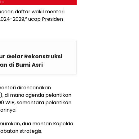
ds
caan daftar wakil menteri
2024-2029,” ucap Presiden
r Gelar Rekonstruksi
n di Bumi Asri
menteri direncanakan
), di mana agenda pelantikan
.00 WIB, sementara pelantikan
arinya.
iumumkan, dua mantan Kapolda
abatan strategis.