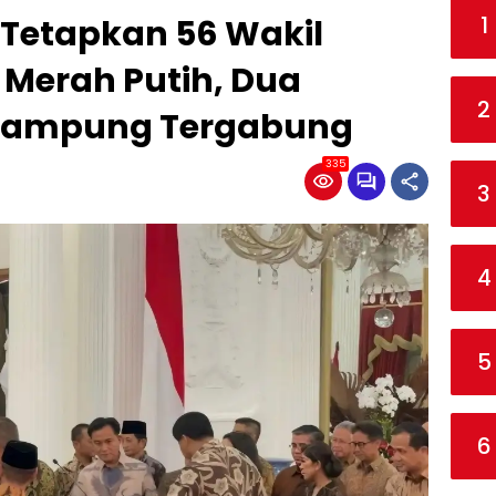
1
 Tetapkan 56 Wakil
t Merah Putih, Dua
2
Lampung Tergabung
335
3
4
5
6