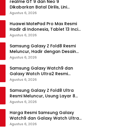
realme GT 9 dan Neo 9
Dikabarkan Batal Dirilis, Lini
Flagship realme Terancam
Agustus 6, 2026
Berakhir?
Huawei MatePad Pro Max Resmi
Hadir di Indonesia, Tablet 13 Inci
Tertipis dan Teringan
Agustus 6, 2026
Samsung Galaxy Z Fold8 Resmi
Meluncur, Hadir dengan Desain
Lebih Pendek dan Lebar
Agustus 6, 2026
Samsung Galaxy Watch9 dan
Galaxy Watch Ultra2 Resmi
Meluncur, Bawa AI, Snapdragon
Agustus 6, 2026
Wear Elite, dan Fitur Kesehatan
Baru
Samsung Galaxy Z Fold8 Ultra
Resmi Meluncur, Usung Layar 8
Inci, Kamera 200MP dan
Agustus 6, 2026
Snapdragon 8 Elite Gen 5
Harga Resmi Samsung Galaxy
Watch9 dan Galaxy Watch Ultra2
di Indonesia, Mulai Rp5,9 Jutaan
Agustus 6, 2026