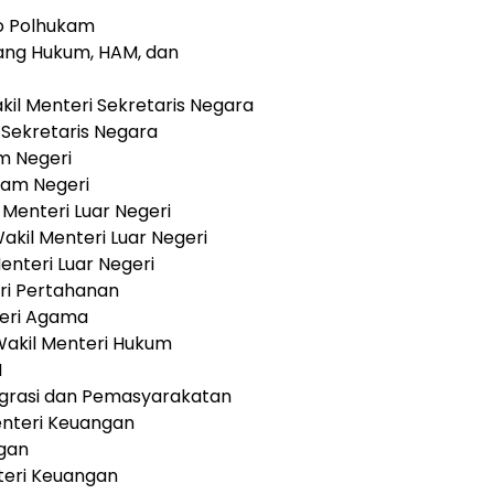
ko Polhukam
ang Hukum, HAM, dan
il Menteri Sekretaris Negara
i Sekretaris Negara
m Negeri
lam Negeri
Menteri Luar Negeri
akil Menteri Luar Negeri
enteri Luar Negeri
ri Pertahanan
teri Agama
 Wakil Menteri Hukum
M
migrasi dan Pemasyarakatan
nteri Keuangan
ngan
teri Keuangan