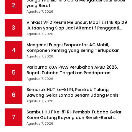
Jangan Panik, Ini 5 Cara Mengatasi Setir Mobil
2
yang Berat
Agustus 7, 2026
VinFast VF 2 Resmi Meluncur, Mobil Listrik Rp129
3
Jutaan yang Siap Jadi Alternatif Pengganti
Motor
Agustus 7, 2026
Mengenal Fungsi Evaporator AC Mobil,
4
Komponen Penting yang Sering Terlupakan
Agustus 7, 2026
Paripurna KUA PPAS Perubahan APBD 2026,
5
Bupati Tubaba Targetkan Pendapatan
Daerah Rp820,3 Miliar
Agustus 7, 2026
Semarak HUT ke-81 RI, Pemkab Tulang
6
Bawang Gelar Lomba Senam Udang Manis
Agustus 7, 2026
Sambut HUT ke-81 RI, Pemkab Tubaba Gelar
7
Korve Gotong Royong dan Bersih-Bersih
Serentak
Agustus 7, 2026