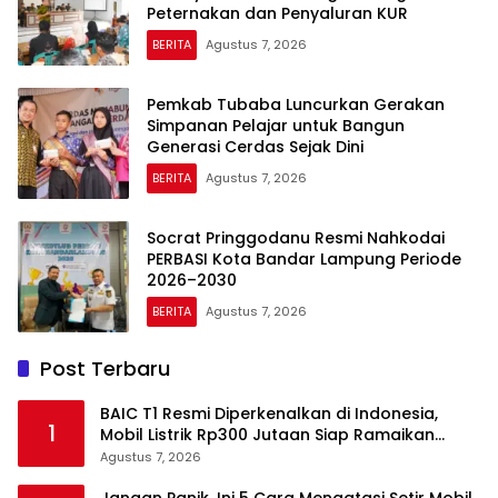
Peternakan dan Penyaluran KUR
BERITA
Agustus 7, 2026
Pemkab Tubaba Luncurkan Gerakan
Simpanan Pelajar untuk Bangun
Generasi Cerdas Sejak Dini
BERITA
Agustus 7, 2026
Socrat Pringgodanu Resmi Nahkodai
PERBASI Kota Bandar Lampung Periode
2026–2030
BERITA
Agustus 7, 2026
Post Terbaru
BAIC T1 Resmi Diperkenalkan di Indonesia,
1
Mobil Listrik Rp300 Jutaan Siap Ramaikan
Pasar EV
Agustus 7, 2026