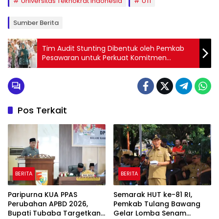
Universitas Teknokrat Indonesia
UTI
Sumber Berita
Tim Audit Stunting Dibentuk oleh Pemkab
Pesawaran untuk Perkuat Komitmen
Penanganan Stunting
Pos Terkait
BERITA
BERITA
Paripurna KUA PPAS
Semarak HUT ke-81 RI,
Perubahan APBD 2026,
Pemkab Tulang Bawang
Bupati Tubaba Targetkan
Gelar Lomba Senam