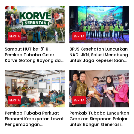
Pendapatan Daerah
Udang Manis
Rp820,3 Miliar
BERITA
BERITA
Sambut HUT ke-81 RI,
BPJS Kesehatan Luncurkan
Pemkab Tubaba Gelar
NADI JKN, Solusi Menabung
Korve Gotong Royong dan
untuk Jaga Kepesertaan
Bersih-Bersih Serentak
Tetap Aktif
BERITA
BERITA
Pemkab Tubaba Perkuat
Pemkab Tubaba Luncurkan
Ekonomi Kerakyatan Lewat
Gerakan Simpanan Pelajar
Pengembangan
untuk Bangun Generasi
Peternakan dan
Cerdas Sejak Dini