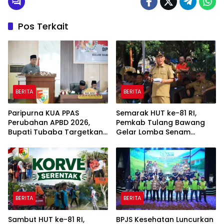
Pos Terkait
BERITA
BERITA
Paripurna KUA PPAS
Semarak HUT ke-81 RI,
Perubahan APBD 2026,
Pemkab Tulang Bawang
Bupati Tubaba Targetkan
Gelar Lomba Senam
Pendapatan Daerah
Udang Manis
Rp820,3 Miliar
BERITA
BERITA
Sambut HUT ke-81 RI,
BPJS Kesehatan Luncurkan