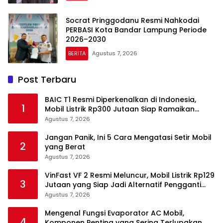
Socrat Pringgodanu Resmi Nahkodai
PERBASI Kota Bandar Lampung Periode
2026–2030
BERITA
Agustus 7, 2026
Post Terbaru
BAIC T1 Resmi Diperkenalkan di Indonesia,
1
Mobil Listrik Rp300 Jutaan Siap Ramaikan
Pasar EV
Agustus 7, 2026
Jangan Panik, Ini 5 Cara Mengatasi Setir Mobil
2
yang Berat
Agustus 7, 2026
VinFast VF 2 Resmi Meluncur, Mobil Listrik Rp129
3
Jutaan yang Siap Jadi Alternatif Pengganti
Motor
Agustus 7, 2026
Mengenal Fungsi Evaporator AC Mobil,
4
Komponen Penting yang Sering Terlupakan