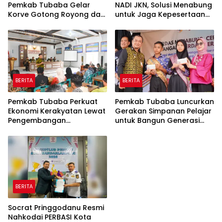
Pemkab Tubaba Gelar
NADI JKN, Solusi Menabung
Korve Gotong Royong dan
untuk Jaga Kepesertaan
Bersih-Bersih Serentak
Tetap Aktif
BERITA
BERITA
Pemkab Tubaba Perkuat
Pemkab Tubaba Luncurkan
Ekonomi Kerakyatan Lewat
Gerakan Simpanan Pelajar
Pengembangan
untuk Bangun Generasi
Peternakan dan
Cerdas Sejak Dini
Penyaluran KUR
BERITA
Socrat Pringgodanu Resmi
Nahkodai PERBASI Kota