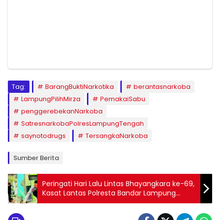
Tag:
BarangBuktiNarkotika
berantasnarkoba
LampungPilihMirza
PemakaiSabu
penggerebekanNarkoba
SatresnarkobaPolresLampungTengah
saynotodrugs
TersangkaNarkoba
Sumber Berita
Peringati Hari Lalu Lintas Bhayangkara ke-69,
Kasat Lantas Polresta Bandar Lampung
Kompol Rido Rafika Bersihkan Masjid