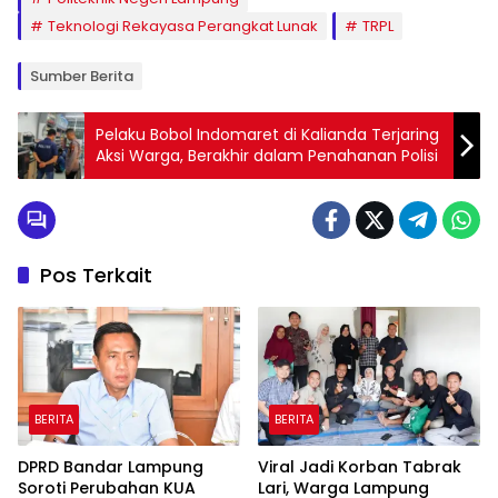
Teknologi Rekayasa Perangkat Lunak
TRPL
Sumber Berita
Pelaku Bobol Indomaret di Kalianda Terjaring
Aksi Warga, Berakhir dalam Penahanan Polisi
Pos Terkait
BERITA
BERITA
DPRD Bandar Lampung
Viral Jadi Korban Tabrak
Soroti Perubahan KUA
Lari, Warga Lampung