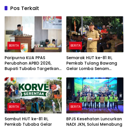
Pos Terkait
BERITA
BERITA
Paripurna KUA PPAS
Semarak HUT ke-81 RI,
Perubahan APBD 2026,
Pemkab Tulang Bawang
Bupati Tubaba Targetkan
Gelar Lomba Senam
Pendapatan Daerah
Udang Manis
Rp820,3 Miliar
BERITA
BERITA
Sambut HUT ke-81 RI,
BPJS Kesehatan Luncurkan
Pemkab Tubaba Gelar
NADI JKN, Solusi Menabung