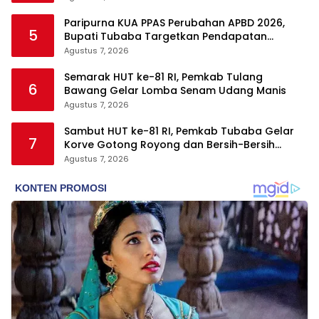
Paripurna KUA PPAS Perubahan APBD 2026,
5
Bupati Tubaba Targetkan Pendapatan
Daerah Rp820,3 Miliar
Agustus 7, 2026
Semarak HUT ke-81 RI, Pemkab Tulang
6
Bawang Gelar Lomba Senam Udang Manis
Agustus 7, 2026
Sambut HUT ke-81 RI, Pemkab Tubaba Gelar
7
Korve Gotong Royong dan Bersih-Bersih
Serentak
Agustus 7, 2026