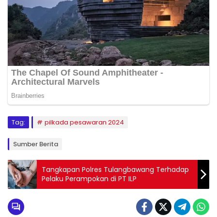
Tag:
pilkada pesawaran 2024
Sumber Berita
Tangkapan Polres Tulangbawang Terhadap
Pelaku Perampokan di PT ILP