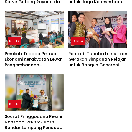
Korve Gotong Royong dan
untuk Jaga Kepesertaan
Bersih-Bersih Serentak
Tetap Aktif
BERITA
BERITA
Pemkab Tubaba Perkuat
Pemkab Tubaba Luncurkan
Ekonomi Kerakyatan Lewat
Gerakan Simpanan Pelajar
Pengembangan
untuk Bangun Generasi
Peternakan dan
Cerdas Sejak Dini
Penyaluran KUR
BERITA
Socrat Pringgodanu Resmi
Nahkodai PERBASI Kota
Bandar Lampung Periode