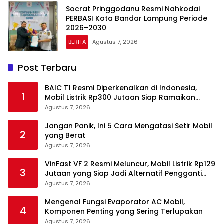
Socrat Pringgodanu Resmi Nahkodai
PERBASI Kota Bandar Lampung Periode
2026–2030
BERITA
Agustus 7, 2026
Post Terbaru
BAIC T1 Resmi Diperkenalkan di Indonesia,
1
Mobil Listrik Rp300 Jutaan Siap Ramaikan
Pasar EV
Agustus 7, 2026
Jangan Panik, Ini 5 Cara Mengatasi Setir Mobil
2
yang Berat
Agustus 7, 2026
VinFast VF 2 Resmi Meluncur, Mobil Listrik Rp129
3
Jutaan yang Siap Jadi Alternatif Pengganti
Motor
Agustus 7, 2026
Mengenal Fungsi Evaporator AC Mobil,
4
Komponen Penting yang Sering Terlupakan
Agustus 7, 2026