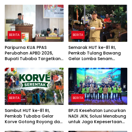
BERITA
BERITA
Paripurna KUA PPAS
Semarak HUT ke-81 RI,
Perubahan APBD 2026,
Pemkab Tulang Bawang
Bupati Tubaba Targetkan
Gelar Lomba Senam
Pendapatan Daerah
Udang Manis
Rp820,3 Miliar
BERITA
BERITA
Sambut HUT ke-81 RI,
BPJS Kesehatan Luncurkan
Pemkab Tubaba Gelar
NADI JKN, Solusi Menabung
Korve Gotong Royong dan
untuk Jaga Kepesertaan
Bersih-Bersih Serentak
Tetap Aktif