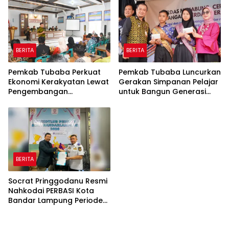
BERITA
BERITA
Pemkab Tubaba Perkuat
Pemkab Tubaba Luncurkan
Ekonomi Kerakyatan Lewat
Gerakan Simpanan Pelajar
Pengembangan
untuk Bangun Generasi
Peternakan dan
Cerdas Sejak Dini
Penyaluran KUR
BERITA
Socrat Pringgodanu Resmi
Nahkodai PERBASI Kota
Bandar Lampung Periode
2026–2030