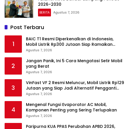
2026–2030
BERITA
Agustus 7, 2026
Post Terbaru
BAIC T1 Resmi Diperkenalkan di Indonesia,
1
Mobil Listrik Rp300 Jutaan Siap Ramaikan
Pasar EV
Agustus 7, 2026
Jangan Panik, Ini 5 Cara Mengatasi Setir Mobil
2
yang Berat
Agustus 7, 2026
VinFast VF 2 Resmi Meluncur, Mobil Listrik Rp129
3
Jutaan yang Siap Jadi Alternatif Pengganti
Motor
Agustus 7, 2026
Mengenal Fungsi Evaporator AC Mobil,
4
Komponen Penting yang Sering Terlupakan
Agustus 7, 2026
Paripurna KUA PPAS Perubahan APBD 2026,