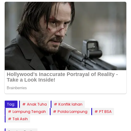
Tag:
Anak Tuha
Konflik lahan
Lampung Tengah
Polda Lampung
PT BSA
Tali Asih