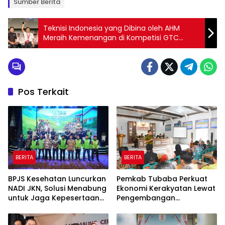
Sumber Berita
Teknisi Indonesia yang Dibina oleh AHM
Meraih Kemenangan di Kompetisi GTC
Dunia di Jepang
Pos Terkait
BERITA
BERITA
BPJS Kesehatan Luncurkan
Pemkab Tubaba Perkuat
NADI JKN, Solusi Menabung
Ekonomi Kerakyatan Lewat
untuk Jaga Kepesertaan
Pengembangan
Tetap Aktif
Peternakan dan
Penyaluran KUR