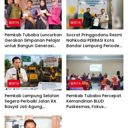
BERITA
BERITA
Pemkab Tubaba Luncurkan
Socrat Pringgodanu Resmi
Gerakan Simpanan Pelajar
Nahkodai PERBASI Kota
untuk Bangun Generasi
Bandar Lampung Periode
Cerdas Sejak Dini
2026–2030
BERITA
BERITA
Pemkab Lampung Selatan
Pemkab Tubaba Percepat
Segera Perbaiki Jalan RA
Kemandirian BLUD
Basyid Jati Agung,
Puskesmas, Fokus
Anggaran Rp1,13 Miliar
Tingkatkan Pelayanan
Disiapkan
Kesehatan