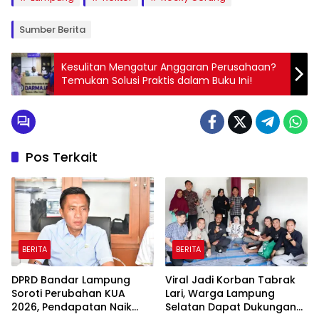
Sumber Berita
Kesulitan Mengatur Anggaran Perusahaan?
Temukan Solusi Praktis dalam Buku Ini!
Pos Terkait
BERITA
BERITA
DPRD Bandar Lampung
Viral Jadi Korban Tabrak
Soroti Perubahan KUA
Lari, Warga Lampung
2026, Pendapatan Naik
Selatan Dapat Dukungan