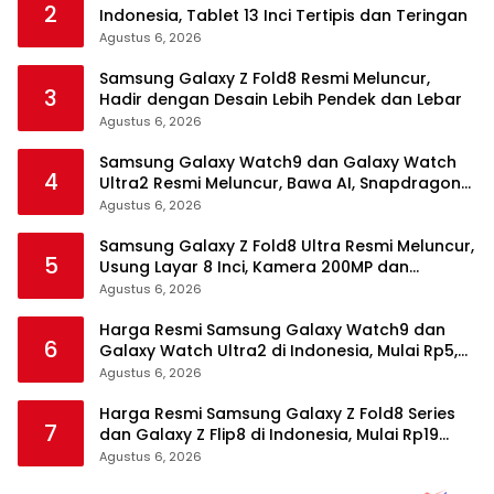
2
Indonesia, Tablet 13 Inci Tertipis dan Teringan
Agustus 6, 2026
Samsung Galaxy Z Fold8 Resmi Meluncur,
3
Hadir dengan Desain Lebih Pendek dan Lebar
Agustus 6, 2026
Samsung Galaxy Watch9 dan Galaxy Watch
4
Ultra2 Resmi Meluncur, Bawa AI, Snapdragon
Wear Elite, dan Fitur Kesehatan Baru
Agustus 6, 2026
Samsung Galaxy Z Fold8 Ultra Resmi Meluncur,
5
Usung Layar 8 Inci, Kamera 200MP dan
Snapdragon 8 Elite Gen 5
Agustus 6, 2026
Harga Resmi Samsung Galaxy Watch9 dan
6
Galaxy Watch Ultra2 di Indonesia, Mulai Rp5,9
Jutaan
Agustus 6, 2026
Harga Resmi Samsung Galaxy Z Fold8 Series
7
dan Galaxy Z Flip8 di Indonesia, Mulai Rp19
Jutaan
Agustus 6, 2026