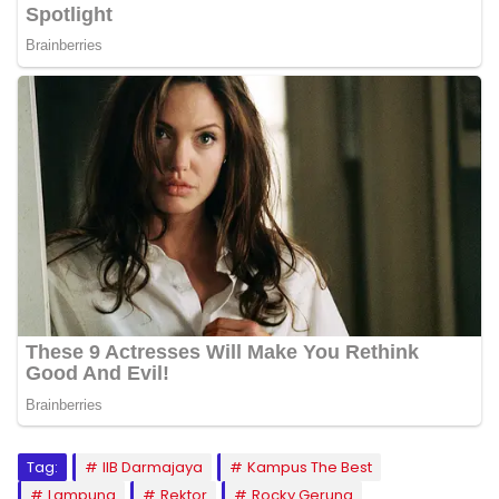
Tag:
IIB Darmajaya
Kampus The Best
Lampung
Rektor
Rocky Gerung