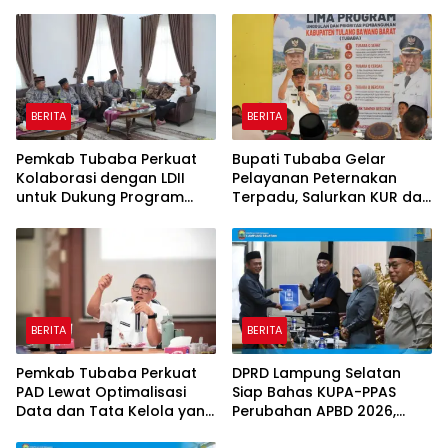
tapi Belanja Pembangunan
RMD Team, DPRD, dan
Dipangkas
Influencer
BERITA
BERITA
Pemkab Tubaba Perkuat
Bupati Tubaba Gelar
Kolaborasi dengan LDII
Pelayanan Peternakan
untuk Dukung Program
Terpadu, Salurkan KUR dan
Prioritas Daerah
Sosialisasikan BPJS
Ketenagakerjaan
BERITA
BERITA
Pemkab Tubaba Perkuat
DPRD Lampung Selatan
PAD Lewat Optimalisasi
Siap Bahas KUPA-PPAS
Data dan Tata Kelola yang
Perubahan APBD 2026,
Akuntabel
Program Pembangunan