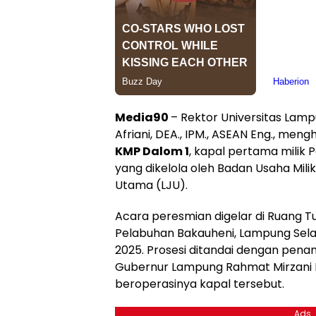
Media90
– Rektor Universitas Lampun
Afriani, DEA., IPM., ASEAN Eng., men
KMP Dalom 1
, kapal pertama milik
yang dikelola oleh Badan Usaha Mil
Utama (LJU).
Acara peresmian digelar di Ruang T
Pelabuhan Bakauheni, Lampung Sel
2025. Prosesi ditandai dengan pena
Gubernur Lampung Rahmat Mirzani D
beroperasinya kapal tersebut.
Ads