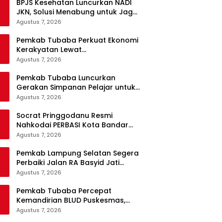
BPJS Kesehatan Luncurkan NADI
JKN, Solusi Menabung untuk Jaga
Kepesertaan Tetap Aktif
Agustus 7, 2026
Pemkab Tubaba Perkuat Ekonomi
Kerakyatan Lewat
Pengembangan Peternakan dan
Agustus 7, 2026
Penyaluran KUR
Pemkab Tubaba Luncurkan
Gerakan Simpanan Pelajar untuk
Bangun Generasi Cerdas Sejak
Agustus 7, 2026
Dini
Socrat Pringgodanu Resmi
Nahkodai PERBASI Kota Bandar
Lampung Periode 2026–2030
Agustus 7, 2026
Pemkab Lampung Selatan Segera
Perbaiki Jalan RA Basyid Jati
Agung, Anggaran Rp1,13 Miliar
Agustus 7, 2026
Disiapkan
Pemkab Tubaba Percepat
Kemandirian BLUD Puskesmas,
Fokus Tingkatkan Pelayanan
Agustus 7, 2026
Kesehatan