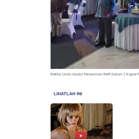
Rektor Unila Hadiri Peresmian KMP Dalom 1, Kapal