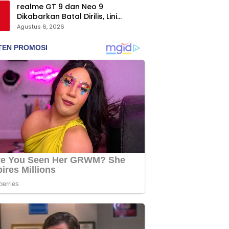
realme GT 9 dan Neo 9
Dikabarkan Batal Dirilis, Lini
Flagship realme Terancam
Agustus 6, 2026
Berakhir?