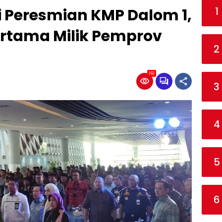
1
ri Peresmian KMP Dalom 1,
ertama Milik Pemprov
2
161
3
4
5
6