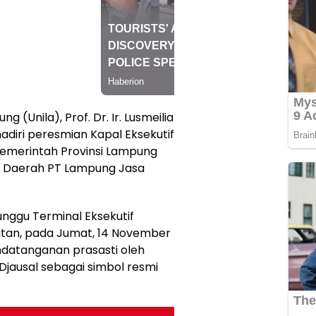
g (Unila), Prof. Dr. Ir. Lusmeilia
ghadiri peresmian Kapal Eksekutif
 Pemerintah Provinsi Lampung
ik Daerah PT Lampung Jasa
unggu Terminal Eksekutif
atan, pada Jumat, 14 November
ndatanganan prasasti oleh
jausal sebagai simbol resmi