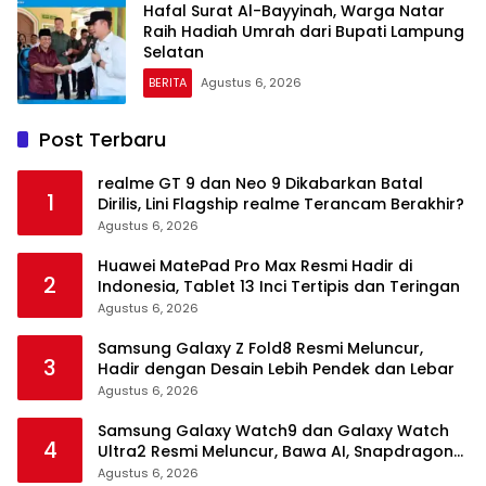
Hafal Surat Al-Bayyinah, Warga Natar
Raih Hadiah Umrah dari Bupati Lampung
Selatan
BERITA
Agustus 6, 2026
Post Terbaru
realme GT 9 dan Neo 9 Dikabarkan Batal
1
Dirilis, Lini Flagship realme Terancam Berakhir?
Agustus 6, 2026
Huawei MatePad Pro Max Resmi Hadir di
2
Indonesia, Tablet 13 Inci Tertipis dan Teringan
Agustus 6, 2026
Samsung Galaxy Z Fold8 Resmi Meluncur,
3
Hadir dengan Desain Lebih Pendek dan Lebar
Agustus 6, 2026
Samsung Galaxy Watch9 dan Galaxy Watch
4
Ultra2 Resmi Meluncur, Bawa AI, Snapdragon
Wear Elite, dan Fitur Kesehatan Baru
Agustus 6, 2026