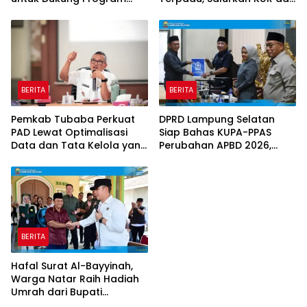
Prioritas Daerah
Sosialisasikan BPJS
Ketenagakerjaan
BERITA
BERITA
Pemkab Tubaba Perkuat
DPRD Lampung Selatan
PAD Lewat Optimalisasi
Siap Bahas KUPA-PPAS
Data dan Tata Kelola yang
Perubahan APBD 2026,
Akuntabel
Program Pembangunan
Jadi Prioritas
BERITA
Hafal Surat Al-Bayyinah,
Warga Natar Raih Hadiah
Umrah dari Bupati
Lampung Selatan