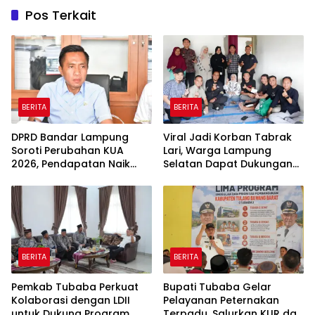
Pos Terkait
BERITA
BERITA
DPRD Bandar Lampung
Viral Jadi Korban Tabrak
Soroti Perubahan KUA
Lari, Warga Lampung
2026, Pendapatan Naik
Selatan Dapat Dukungan
tapi Belanja Pembangunan
RMD Team, DPRD, dan
Dipangkas
Influencer
BERITA
BERITA
Pemkab Tubaba Perkuat
Bupati Tubaba Gelar
Kolaborasi dengan LDII
Pelayanan Peternakan
untuk Dukung Program
Terpadu, Salurkan KUR dan