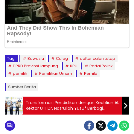
Tag:
Bawaslu
Caleg
daftar calon tetap
DPRD Provinsi Lampung
KPU
Partai Politik
pemilih
Pemilihan Umum
Pemilu
Sumber Berita
Transformasi Pendidikan dengan Keahlian AI:
Rektor UTI Dr. Nasrullah Yusuf Berbagi
Pengalaman di Universitas Majalengka