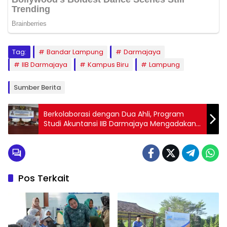
Tag:
Bandar Lampung
Darmajaya
IIB Darmajaya
Kampus Biru
Lampung
Sumber Berita
Berkolaborasi dengan Dua Ahli, Program
Studi Akuntansi IIB Darmajaya Mengadakan
Workshop Pengembangan Kurikulum
Berorientasi OBE dan MBKM
Pos Terkait