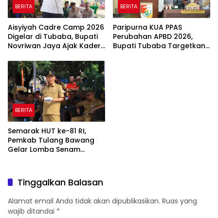
BERITA
BERITA
Aisyiyah Cadre Camp 2026
Paripurna KUA PPAS
Digelar di Tubaba, Bupati
Perubahan APBD 2026,
Novriwan Jaya Ajak Kader
Bupati Tubaba Targetkan
Perkuat Sinergi
Pendapatan Daerah
Pembangunan
Rp820,3 Miliar
BERITA
Semarak HUT ke-81 RI,
Pemkab Tulang Bawang
Gelar Lomba Senam
Udang Manis
Tinggalkan Balasan
Alamat email Anda tidak akan dipublikasikan.
Ruas yang
wajib ditandai
*