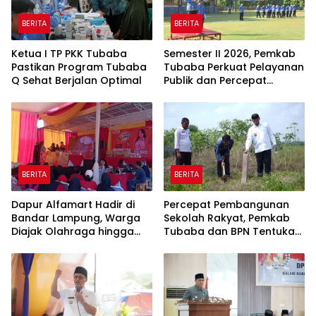
BERITA
BERITA
Ketua I TP PKK Tubaba
Semester II 2026, Pemkab
Pastikan Program Tubaba
Tubaba Perkuat Pelayanan
Q Sehat Berjalan Optimal
Publik dan Percepat
Program Pembangunan
BERITA
BERITA
Dapur Alfamart Hadir di
Percepat Pembangunan
Bandar Lampung, Warga
Sekolah Rakyat, Pemkab
Diajak Olahraga hingga
Tubaba dan BPN Tentukan
Belajar Memasak
Titik Koordinat Lahan