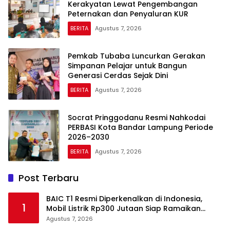
Kerakyatan Lewat Pengembangan
Peternakan dan Penyaluran KUR
BERITA
Agustus 7, 2026
Pemkab Tubaba Luncurkan Gerakan
Simpanan Pelajar untuk Bangun
Generasi Cerdas Sejak Dini
BERITA
Agustus 7, 2026
Socrat Pringgodanu Resmi Nahkodai
PERBASI Kota Bandar Lampung Periode
2026–2030
BERITA
Agustus 7, 2026
Post Terbaru
BAIC T1 Resmi Diperkenalkan di Indonesia,
1
Mobil Listrik Rp300 Jutaan Siap Ramaikan
Pasar EV
Agustus 7, 2026