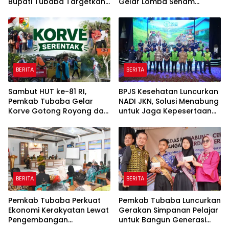
Bupati Tubaba Targetkan
Gelar Lomba Senam
Pendapatan Daerah
Udang Manis
Rp820,3 Miliar
BERITA
BERITA
Sambut HUT ke-81 RI,
BPJS Kesehatan Luncurkan
Pemkab Tubaba Gelar
NADI JKN, Solusi Menabung
Korve Gotong Royong dan
untuk Jaga Kepesertaan
Bersih-Bersih Serentak
Tetap Aktif
BERITA
BERITA
Pemkab Tubaba Perkuat
Pemkab Tubaba Luncurkan
Ekonomi Kerakyatan Lewat
Gerakan Simpanan Pelajar
Pengembangan
untuk Bangun Generasi