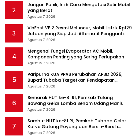
Jangan Panik, Ini 5 Cara Mengatasi Setir Mobil
2
yang Berat
Agustus 7, 2026
VinFast VF 2 Resmi Meluncur, Mobil Listrik Rp129
3
Jutaan yang Siap Jadi Alternatif Pengganti
Motor
Agustus 7, 2026
Mengenal Fungsi Evaporator AC Mobil,
4
Komponen Penting yang Sering Terlupakan
Agustus 7, 2026
Paripurna KUA PPAS Perubahan APBD 2026,
5
Bupati Tubaba Targetkan Pendapatan
Daerah Rp820,3 Miliar
Agustus 7, 2026
Semarak HUT ke-81 RI, Pemkab Tulang
6
Bawang Gelar Lomba Senam Udang Manis
Agustus 7, 2026
Sambut HUT ke-81 RI, Pemkab Tubaba Gelar
7
Korve Gotong Royong dan Bersih-Bersih
Serentak
Agustus 7, 2026