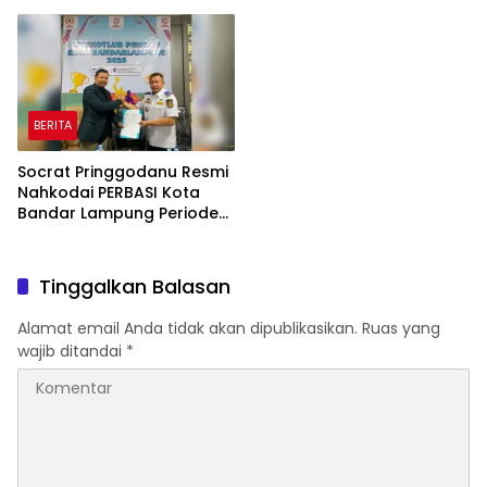
Peternakan dan
Cerdas Sejak Dini
Penyaluran KUR
BERITA
Socrat Pringgodanu Resmi
Nahkodai PERBASI Kota
Bandar Lampung Periode
2026–2030
Tinggalkan Balasan
Alamat email Anda tidak akan dipublikasikan.
Ruas yang
wajib ditandai
*