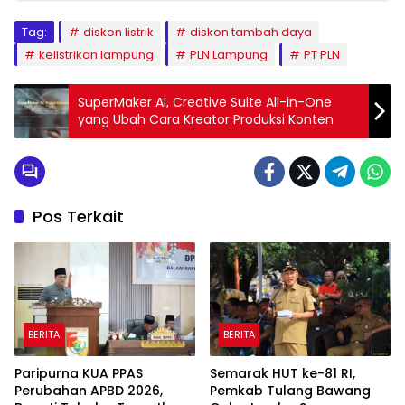
Tag:
diskon listrik
diskon tambah daya
kelistrikan lampung
PLN Lampung
PT PLN
SuperMaker AI, Creative Suite All-in-One
yang Ubah Cara Kreator Produksi Konten
Pos Terkait
BERITA
BERITA
Paripurna KUA PPAS
Semarak HUT ke-81 RI,
Perubahan APBD 2026,
Pemkab Tulang Bawang