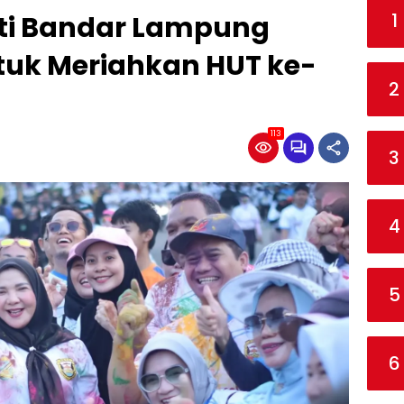
1
ti Bandar Lampung
tuk Meriahkan HUT ke-
2
113
3
4
5
6