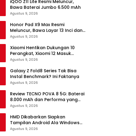
iQOO Z11 Lite Resmi Meluncur,
Bawa Baterai Jumbo 6.500 mAh
Agustus 9, 2026
Honor Pad X9 Max Resmi
Meluncur, Bawa Layar 13 Inci dan
Baterai 10.100 mAh
Agustus 9, 2026
Xiaomi Hentikan Dukungan 10
Perangkat, Xiaomi 12 Masuk
Daftar
Agustus 9, 2026
Galaxy Z Fold8 Series Tak Bisa
Instal Benchmark? Ini Faktanya
Agustus 9, 2026
Review TECNO POVA 8 5G: Baterai
8.000 mAh dan Performa yang
Masih Mantap di 2026
Agustus 9, 2026
HMD Dikabarkan Siapkan
Tampilan Android Ala Windows
Phone
Agustus 9, 2026