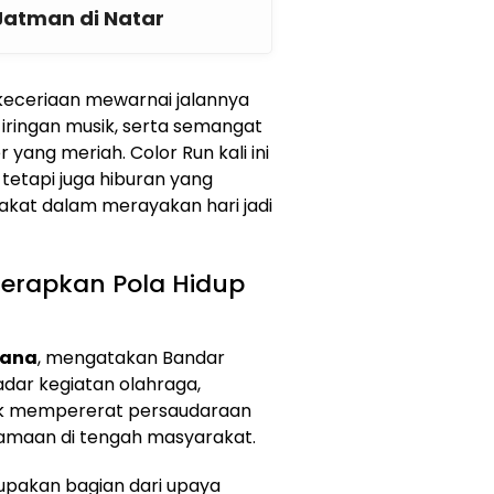
Jatman di Natar
keceriaan mewarnai jalannya
iringan musik, serta semangat
ang meriah. Color Run kali ini
 tetapi juga hiburan yang
at dalam merayakan hari jadi
erapkan Pola Hidup
iana
, mengatakan Bandar
dar kegiatan olahraga,
uk mempererat persaudaraan
maan di tengah masyarakat.
upakan bagian dari upaya