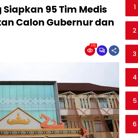
1
Siapkan 95 Tim Medis
tan Calon Gubernur dan
2
350
3
4
5
6