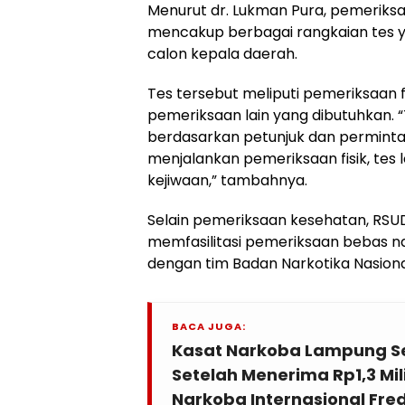
Menurut dr. Lukman Pura, pemeriksaa
mencakup berbagai rangkaian tes ya
calon kepala daerah.
Tes tersebut meliputi pemeriksaan fis
pemeriksaan lain yang dibutuhkan. “
berdasarkan petunjuk dan perminta
menjalankan pemeriksaan fisik, tes 
kejiwaan,” tambahnya.
Selain pemeriksaan kesehatan, RS
memfasilitasi pemeriksaan bebas n
dengan tim Badan Narkotika Nasion
BACA JUGA:
Kasat Narkoba Lampung Sel
Setelah Menerima Rp1,3 Mil
Narkoba Internasional Fre