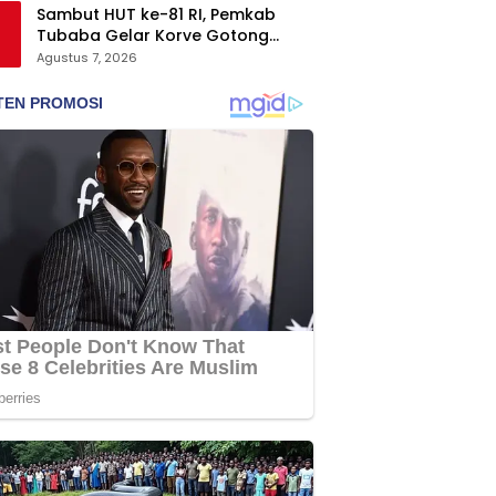
Sambut HUT ke-81 RI, Pemkab
Tubaba Gelar Korve Gotong
Royong dan Bersih-Bersih
Agustus 7, 2026
Serentak