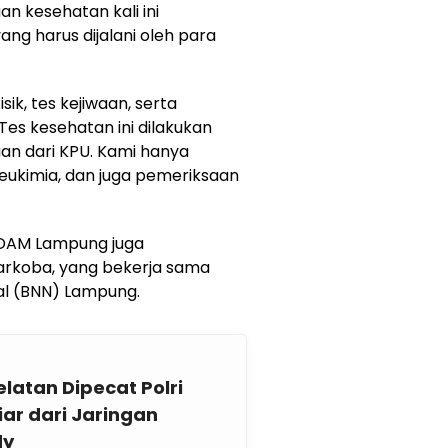
n kesehatan kali ini
ng harus dijalani oleh para
ik, tes kejiwaan, serta
Tes kesehatan ini dilakukan
an dari KPU. Kami hanya
leukimia, dan juga pemeriksaan
UDAM Lampung juga
arkoba, yang bekerja sama
al (BNN) Lampung.
atan Dipecat Polri
iar dari Jaringan
dy