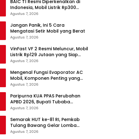
BAIC T1 Resmi Diperkenalkan di
Indonesia, Mobil Listrik Rp300
Jutaan Siap Ramaikan Pasar EV
Agustus 7, 2026
Jangan Panik, Ini 5 Cara
Mengatasi Setir Mobil yang Berat
Agustus 7, 2026
VinFast VF 2 Resmi Meluncur, Mobil
Listrik Rp129 Jutaan yang Siap
Jadi Alternatif Pengganti Motor
Agustus 7, 2026
Mengenal Fungsi Evaporator AC
Mobil, Komponen Penting yang
Sering Terlupakan
Agustus 7, 2026
Paripurna KUA PPAS Perubahan
APBD 2026, Bupati Tubaba
Targetkan Pendapatan Daerah
Agustus 7, 2026
Rp820,3 Miliar
Semarak HUT ke-81 RI, Pemkab
Tulang Bawang Gelar Lomba
Senam Udang Manis
Agustus 7, 2026