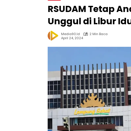
RSUDAM Tetap An
Unggul di Libur Idu
Media90.id
2 Min Baca
April 24, 2024