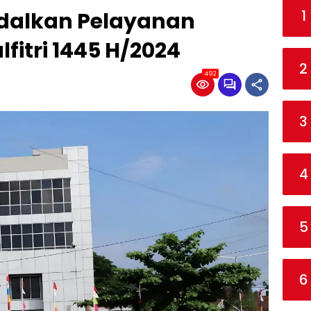
1
dalkan Pelayanan
lfitri 1445 H/2024
2
492
3
4
5
6