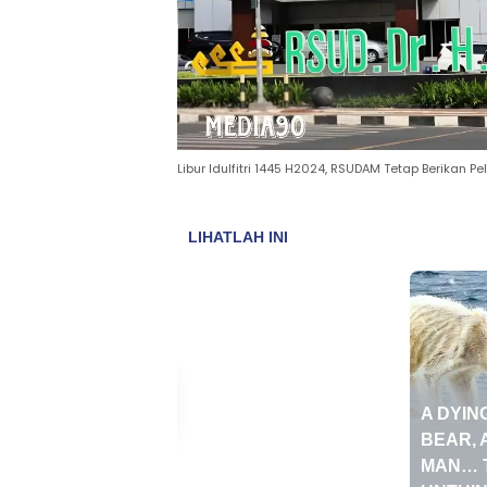
Libur Idulfitri 1445 H2024, RSUDAM Tetap Berikan P