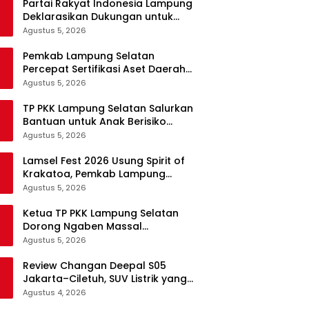
Partai Rakyat Indonesia Lampung
Deklarasikan Dukungan untuk
Prabowo di Pilpres 2029
Agustus 5, 2026
Pemkab Lampung Selatan
Percepat Sertifikasi Aset Daerah
Lewat Sinergi dengan Kantor
Agustus 5, 2026
Pertanahan
TP PKK Lampung Selatan Salurkan
Bantuan untuk Anak Berisiko
Stunting di Sidomulyo
Agustus 5, 2026
Lamsel Fest 2026 Usung Spirit of
Krakatoa, Pemkab Lampung
Selatan Siapkan Festival Lebih
Agustus 5, 2026
Spektakuler
Ketua TP PKK Lampung Selatan
Dorong Ngaben Massal
Balinuraga Jadi Ikon Wisata
Agustus 5, 2026
Budaya
Review Changan Deepal S05
Jakarta–Ciletuh, SUV Listrik yang
Nyaman dan Fun to Drive
Agustus 4, 2026