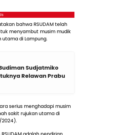
ds
atakan bahwa RSUDAM telah
untuk menyambut musim mudik
n utama di Lampung.
Budiman Sudjatmiko
ntuknya Relawan Prabu
cara serius menghadapi musim
ah sakit rujukan utama di
/2024).
n RSUDAM adalah pendirian