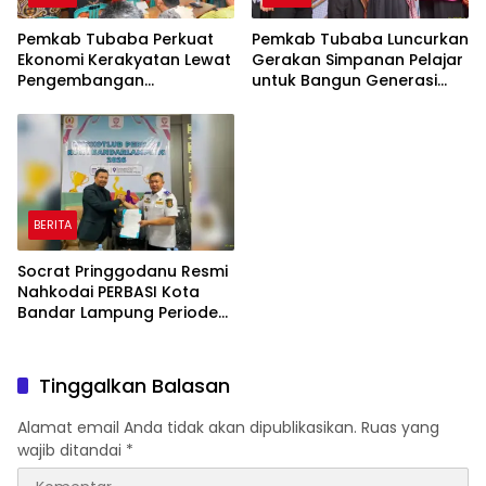
Pemkab Tubaba Perkuat
Pemkab Tubaba Luncurkan
Ekonomi Kerakyatan Lewat
Gerakan Simpanan Pelajar
Pengembangan
untuk Bangun Generasi
Peternakan dan
Cerdas Sejak Dini
Penyaluran KUR
BERITA
Socrat Pringgodanu Resmi
Nahkodai PERBASI Kota
Bandar Lampung Periode
2026–2030
Tinggalkan Balasan
Alamat email Anda tidak akan dipublikasikan.
Ruas yang
wajib ditandai
*