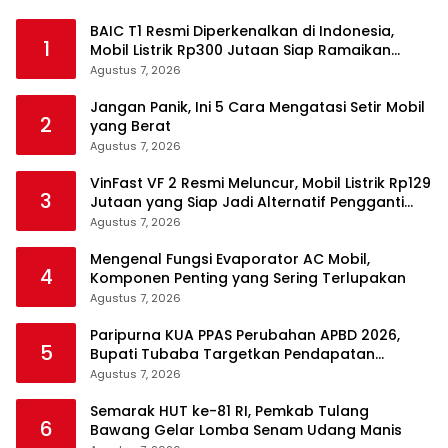
BAIC T1 Resmi Diperkenalkan di Indonesia,
1
Mobil Listrik Rp300 Jutaan Siap Ramaikan
Pasar EV
Agustus 7, 2026
Jangan Panik, Ini 5 Cara Mengatasi Setir Mobil
2
yang Berat
Agustus 7, 2026
VinFast VF 2 Resmi Meluncur, Mobil Listrik Rp129
3
Jutaan yang Siap Jadi Alternatif Pengganti
Motor
Agustus 7, 2026
Mengenal Fungsi Evaporator AC Mobil,
4
Komponen Penting yang Sering Terlupakan
Agustus 7, 2026
Paripurna KUA PPAS Perubahan APBD 2026,
5
Bupati Tubaba Targetkan Pendapatan
Daerah Rp820,3 Miliar
Agustus 7, 2026
Semarak HUT ke-81 RI, Pemkab Tulang
6
Bawang Gelar Lomba Senam Udang Manis