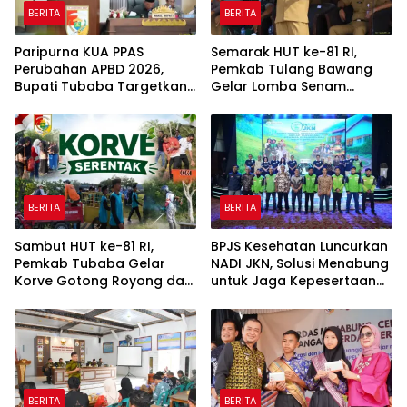
BERITA
BERITA
Paripurna KUA PPAS
Semarak HUT ke-81 RI,
Perubahan APBD 2026,
Pemkab Tulang Bawang
Bupati Tubaba Targetkan
Gelar Lomba Senam
Pendapatan Daerah
Udang Manis
Rp820,3 Miliar
BERITA
BERITA
Sambut HUT ke-81 RI,
BPJS Kesehatan Luncurkan
Pemkab Tubaba Gelar
NADI JKN, Solusi Menabung
Korve Gotong Royong dan
untuk Jaga Kepesertaan
Bersih-Bersih Serentak
Tetap Aktif
BERITA
BERITA