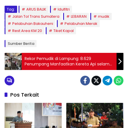
Tag:
ARUS BALIK
Idulfitri
Jalan Tol Trans Sumatera
LEBARAN
mudik
Pelabuhan Bakauheni
Pelabuhan Merak
Rest Area KM 20
Tiket Kapal
Sumber Berita
Rekor Pemudik di Lampung: 8.629
Penumpang Manfaatkan Kereta Api selama
Puncak Arus Balik Idulfitri 2024
Pos Terkait