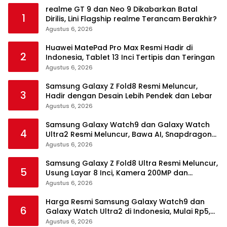
realme GT 9 dan Neo 9 Dikabarkan Batal
1
Dirilis, Lini Flagship realme Terancam Berakhir?
Agustus 6, 2026
Huawei MatePad Pro Max Resmi Hadir di
2
Indonesia, Tablet 13 Inci Tertipis dan Teringan
Agustus 6, 2026
Samsung Galaxy Z Fold8 Resmi Meluncur,
3
Hadir dengan Desain Lebih Pendek dan Lebar
Agustus 6, 2026
Samsung Galaxy Watch9 dan Galaxy Watch
4
Ultra2 Resmi Meluncur, Bawa AI, Snapdragon
Wear Elite, dan Fitur Kesehatan Baru
Agustus 6, 2026
Samsung Galaxy Z Fold8 Ultra Resmi Meluncur,
5
Usung Layar 8 Inci, Kamera 200MP dan
Snapdragon 8 Elite Gen 5
Agustus 6, 2026
Harga Resmi Samsung Galaxy Watch9 dan
6
Galaxy Watch Ultra2 di Indonesia, Mulai Rp5,9
Jutaan
Agustus 6, 2026