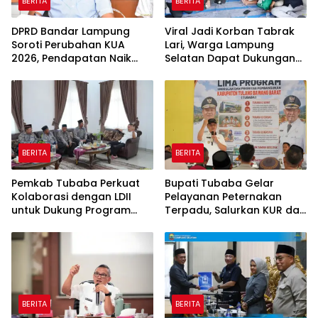
BERITA
BERITA
DPRD Bandar Lampung
Viral Jadi Korban Tabrak
Soroti Perubahan KUA
Lari, Warga Lampung
2026, Pendapatan Naik
Selatan Dapat Dukungan
tapi Belanja Pembangunan
RMD Team, DPRD, dan
Dipangkas
Influencer
BERITA
BERITA
Pemkab Tubaba Perkuat
Bupati Tubaba Gelar
Kolaborasi dengan LDII
Pelayanan Peternakan
untuk Dukung Program
Terpadu, Salurkan KUR dan
Prioritas Daerah
Sosialisasikan BPJS
Ketenagakerjaan
BERITA
BERITA