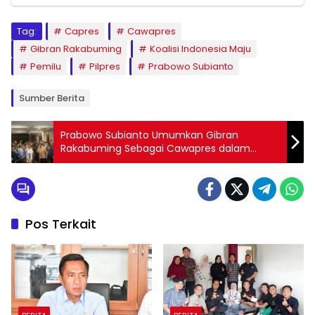
Tag:
Capres
Cawapres
Gibran Rakabuming
Koalisi Indonesia Maju
Pemilu
Pilpres
Prabowo Subianto
Sumber Berita
Prabowo Subianto Umumkan Gibran
Rakabuming Sebagai Cawapres dalam
Deklarasi Besok
Pos Terkait