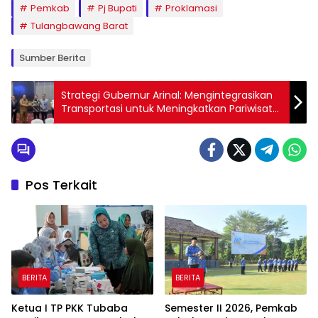
Pemkab
Pj Bupati
Proklamasi
Tulangbawang Barat
Sumber Berita
Strategi Gubernur Arinal: Mengintegrasikan
Transportasi untuk Meningkatkan Pariwisata
Lampung
Pos Terkait
BERITA
BERITA
Ketua I TP PKK Tubaba
Semester II 2026, Pemkab