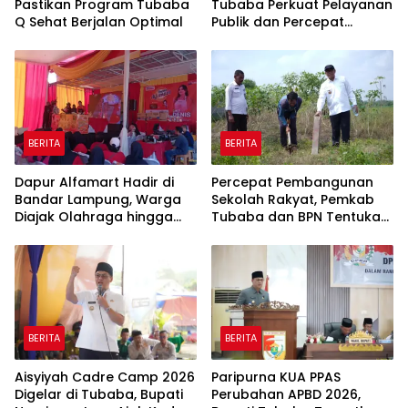
Pastikan Program Tubaba
Tubaba Perkuat Pelayanan
Q Sehat Berjalan Optimal
Publik dan Percepat
Program Pembangunan
BERITA
BERITA
Dapur Alfamart Hadir di
Percepat Pembangunan
Bandar Lampung, Warga
Sekolah Rakyat, Pemkab
Diajak Olahraga hingga
Tubaba dan BPN Tentukan
Belajar Memasak
Titik Koordinat Lahan
BERITA
BERITA
Aisyiyah Cadre Camp 2026
Paripurna KUA PPAS
Digelar di Tubaba, Bupati
Perubahan APBD 2026,