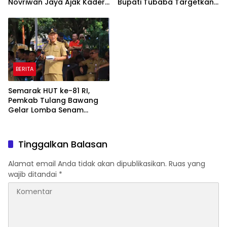
Novriwan Jaya Ajak Kader
Bupati Tubaba Targetkan
Perkuat Sinergi
Pendapatan Daerah
Pembangunan
Rp820,3 Miliar
BERITA
Semarak HUT ke-81 RI,
Pemkab Tulang Bawang
Gelar Lomba Senam
Udang Manis
Tinggalkan Balasan
Alamat email Anda tidak akan dipublikasikan.
Ruas yang
wajib ditandai
*