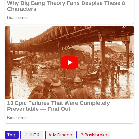
Tag:
HUT RI
M.Firsada
Paskibraka