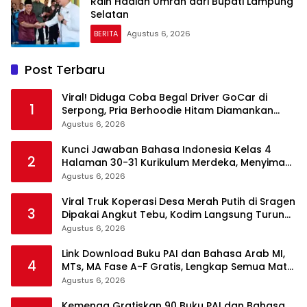
Raih Hadiah Umrah dari Bupati Lampung
Selatan
BERITA
Agustus 6, 2026
Post Terbaru
Viral! Diduga Coba Begal Driver GoCar di
1
Serpong, Pria Berhoodie Hitam Diamankan
Warga dan Polisi
Agustus 6, 2026
Kunci Jawaban Bahasa Indonesia Kelas 4
2
Halaman 30-31 Kurikulum Merdeka, Menyimak
Teks Kepala Suku Len
Agustus 6, 2026
Viral Truk Koperasi Desa Merah Putih di Sragen
3
Dipakai Angkut Tebu, Kodim Langsung Turun
Tangan
Agustus 6, 2026
Link Download Buku PAI dan Bahasa Arab MI,
4
MTs, MA Fase A-F Gratis, Lengkap Semua Mata
Pelajaran
Agustus 6, 2026
Kemenag Gratiskan 90 Buku PAI dan Bahasa