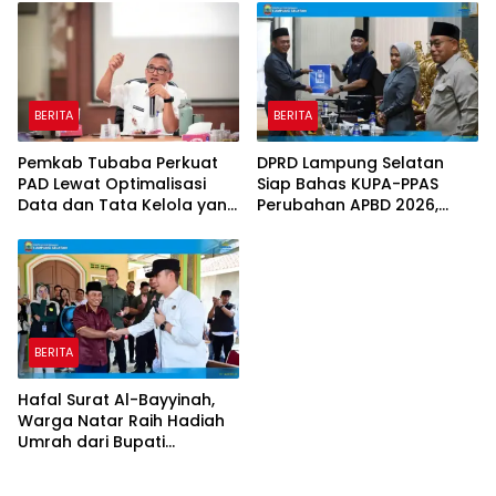
Ketenagakerjaan
BERITA
BERITA
Pemkab Tubaba Perkuat
DPRD Lampung Selatan
PAD Lewat Optimalisasi
Siap Bahas KUPA-PPAS
Data dan Tata Kelola yang
Perubahan APBD 2026,
Akuntabel
Program Pembangunan
Jadi Prioritas
BERITA
Hafal Surat Al-Bayyinah,
Warga Natar Raih Hadiah
Umrah dari Bupati
Lampung Selatan