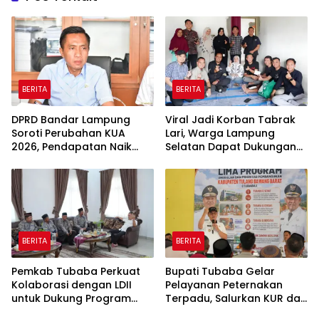
BERITA
BERITA
DPRD Bandar Lampung
Viral Jadi Korban Tabrak
Soroti Perubahan KUA
Lari, Warga Lampung
2026, Pendapatan Naik
Selatan Dapat Dukungan
tapi Belanja Pembangunan
RMD Team, DPRD, dan
Dipangkas
Influencer
BERITA
BERITA
Pemkab Tubaba Perkuat
Bupati Tubaba Gelar
Kolaborasi dengan LDII
Pelayanan Peternakan
untuk Dukung Program
Terpadu, Salurkan KUR dan
Prioritas Daerah
Sosialisasikan BPJS