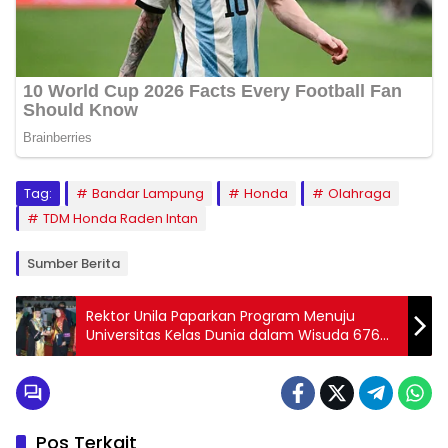
Tag:
Bandar Lampung
Honda
Olahraga
TDM Honda Raden Intan
Sumber Berita
Rektor Unila Paparkan Program Menuju
Universitas Kelas Dunia dalam Wisuda 676
Mahasiswa Periode II 2024
Pos Terkait