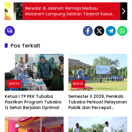
Beredar di Jalanan: Remaja Merbau
Mataram Lampung Selatan Terjerat Kasus
Begal Motor dengan Senjata Tajam, Kini
Ditahan di Sel Polisi
Pos Terkait
BERITA
BERITA
Ketua I TP PKK Tubaba
Semester II 2026, Pemkab
Pastikan Program Tubaba
Tubaba Perkuat Pelayanan
Q Sehat Berjalan Optimal
Publik dan Percepat
Program Pembangunan