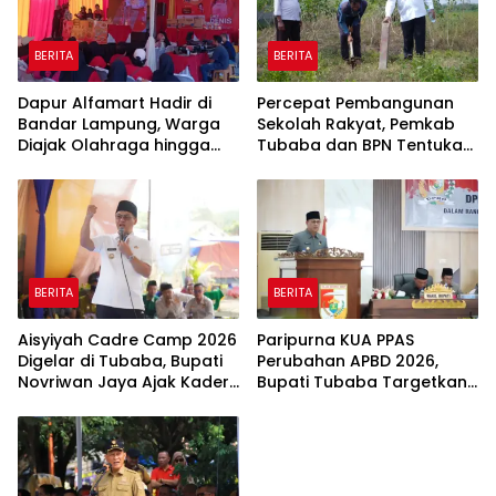
BERITA
BERITA
Dapur Alfamart Hadir di
Percepat Pembangunan
Bandar Lampung, Warga
Sekolah Rakyat, Pemkab
Diajak Olahraga hingga
Tubaba dan BPN Tentukan
Belajar Memasak
Titik Koordinat Lahan
BERITA
BERITA
Aisyiyah Cadre Camp 2026
Paripurna KUA PPAS
Digelar di Tubaba, Bupati
Perubahan APBD 2026,
Novriwan Jaya Ajak Kader
Bupati Tubaba Targetkan
Perkuat Sinergi
Pendapatan Daerah
Pembangunan
Rp820,3 Miliar