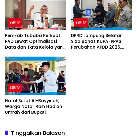
BERITA
BERITA
Pemkab Tubaba Perkuat
DPRD Lampung Selatan
PAD Lewat Optimalisasi
Siap Bahas KUPA-PPAS
Data dan Tata Kelola yang
Perubahan APBD 2026,
Akuntabel
Program Pembangunan
Jadi Prioritas
BERITA
Hafal Surat Al-Bayyinah,
Warga Natar Raih Hadiah
Umrah dari Bupati
Lampung Selatan
Tinggalkan Balasan