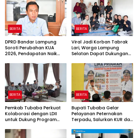
BERITA
BERITA
DPRD Bandar Lampung
Viral Jadi Korban Tabrak
Soroti Perubahan KUA
Lari, Warga Lampung
2026, Pendapatan Naik
Selatan Dapat Dukungan
tapi Belanja Pembangunan
RMD Team, DPRD, dan
Dipangkas
Influencer
BERITA
BERITA
Pemkab Tubaba Perkuat
Bupati Tubaba Gelar
Kolaborasi dengan LDII
Pelayanan Peternakan
untuk Dukung Program
Terpadu, Salurkan KUR dan
Prioritas Daerah
Sosialisasikan BPJS
Ketenagakerjaan