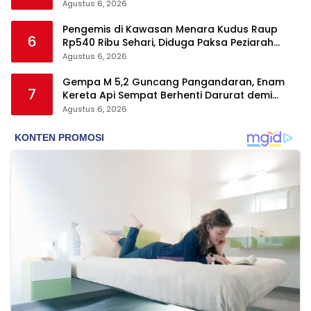
Agustus 6, 2026
Pengemis di Kawasan Menara Kudus Raup
6
Rp540 Ribu Sehari, Diduga Paksa Peziarah
hingga Tarik Baju
Agustus 6, 2026
Gempa M 5,2 Guncang Pangandaran, Enam
7
Kereta Api Sempat Berhenti Darurat demi
Keselamatan
Agustus 6, 2026