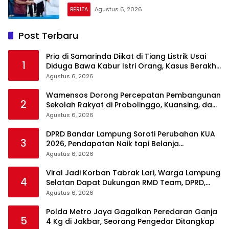
BERITA
Agustus 6, 2026
Post Terbaru
Pria di Samarinda Diikat di Tiang Listrik Usai
1
Diduga Bawa Kabur Istri Orang, Kasus Berakhir
Damai
Agustus 6, 2026
Wamensos Dorong Percepatan Pembangunan
2
Sekolah Rakyat di Probolinggo, Kuansing, dan
Polewali Mandar
Agustus 6, 2026
DPRD Bandar Lampung Soroti Perubahan KUA
3
2026, Pendapatan Naik tapi Belanja
Pembangunan Dipangkas
Agustus 6, 2026
Viral Jadi Korban Tabrak Lari, Warga Lampung
4
Selatan Dapat Dukungan RMD Team, DPRD,
dan Influencer
Agustus 6, 2026
Polda Metro Jaya Gagalkan Peredaran Ganja
5
4 Kg di Jakbar, Seorang Pengedar Ditangkap