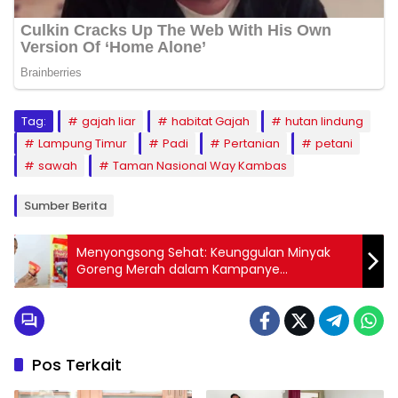
Tag:
gajah liar
habitat Gajah
hutan lindung
Lampung Timur
Padi
Pertanian
petani
sawah
Taman Nasional Way Kambas
Sumber Berita
Menyongsong Sehat: Keunggulan Minyak
Goreng Merah dalam Kampanye
Pemerintah
Pos Terkait