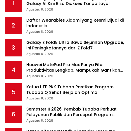
1
Galaxy AI Kini Bisa Diakses Tanpa Layar
Agustus 8, 2026
Daftar Wearables Xiaomi yang Resmi Dijual di
2
Indonesia
Agustus 8, 2026
Galaxy Z Fold8 Ultra Bawa Sejumlah Upgrade,
3
Ini Peningkatannya dari Z Fold7
Agustus 8, 2026
Huawei MatePad Pro Max Punya Fitur
4
Produktivitas Lengkap, Mampukah Gantikan
Laptop?
Agustus 8, 2026
Ketua I TP PKK Tubaba Pastikan Program
5
Tubaba Q Sehat Berjalan Optimal
Agustus 8, 2026
Semester II 2026, Pemkab Tubaba Perkuat
6
Pelayanan Publik dan Percepat Program
Pembangunan
Agustus 8, 2026