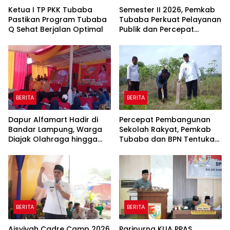
Ketua I TP PKK Tubaba
Semester II 2026, Pemkab
Pastikan Program Tubaba
Tubaba Perkuat Pelayanan
Q Sehat Berjalan Optimal
Publik dan Percepat
Program Pembangunan
BERITA
BERITA
Dapur Alfamart Hadir di
Percepat Pembangunan
Bandar Lampung, Warga
Sekolah Rakyat, Pemkab
Diajak Olahraga hingga
Tubaba dan BPN Tentukan
Belajar Memasak
Titik Koordinat Lahan
BERITA
BERITA
Aisyiyah Cadre Camp 2026
Paripurna KUA PPAS