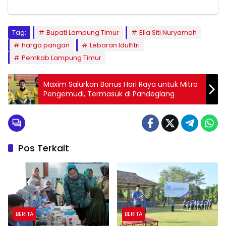
Tag:
Bupati Lampung Timur
Ella Siti Nuryamah
harga pangan
Lebaran Idulfitri
Pemkab Lampung Timur
Maxim Salurkan Bonus Hari Raya untuk Mitra
Pengemudi, Termasuk di Pandeglang
Pos Terkait
BERITA
BERITA