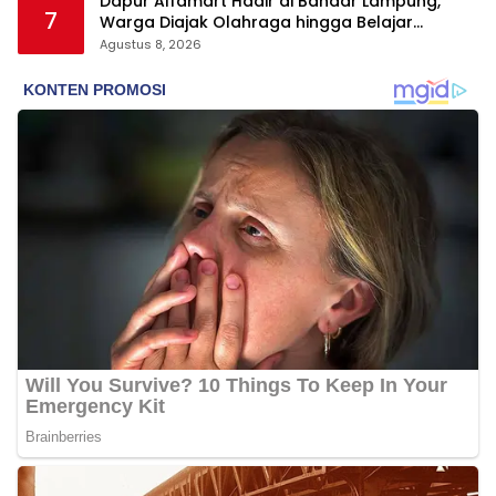
Dapur Alfamart Hadir di Bandar Lampung,
7
Warga Diajak Olahraga hingga Belajar
Memasak
Agustus 8, 2026